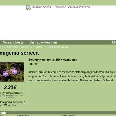
Versandkosten
Vertrag widerrufen
All
d hier:
Startseite
»
Samen A-Z
»
Samen H
»
Hemigenia sericea
migenia sericea
Seidige Hemigenia, Silky Hemigenia
(15 Korn)
kleiner Strauch bis zu 1 m mit wechselständig angeordneten, bis zu 
langen und 1 cm breiten, lanzettlichen, seidig behaarten, tiefgrünen Bl
und trompetenförmigen, malvenfarbenen Blüten und hellem Schlund
2,30
€
kl. 7% Umsatzsteuer *
gl.Versandkosten, hier
klicken
kbrief