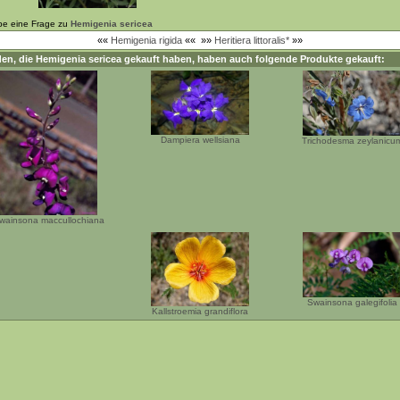
be eine Frage zu
Hemigenia sericea
««
Hemigenia rigida
««
»»
Heritiera littoralis*
»»
en, die
Hemigenia sericea
gekauft haben, haben auch folgende Produkte gekauft:
Dampiera wellsiana
Trichodesma zeylanicu
wainsona maccullochiana
Swainsona galegifolia
Kallstroemia grandiflora