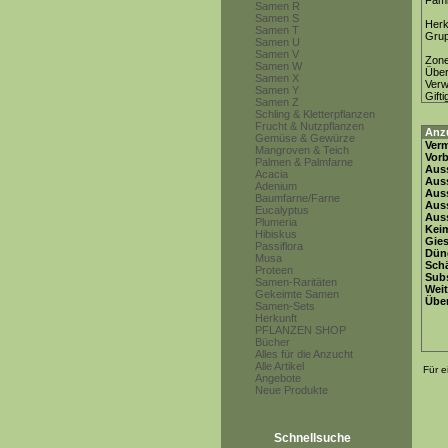
Fami
Samen R
Samen S
Herk
Samen T
Gru
Samen U
Samen V
Zon
Samen W
Über
Samen X
Ver
Samen Y
Gifti
Samen Z
Schling & Kletterpflanzen
Frucht & Nutzpflanzen
Anz
Gemüse & Gewürze
Ver
Mangroven & Teich
Vor
Palmen & Palmfarne
Auss
Acacia
Auss
Adenium
Auss
Baumfarne/Farne
Aus
Eucalyptus
Auss
Plumeria
Keim
Hibiskus
Gie
Passiflora
Dün
Musa
Schä
Proteen
Subs
Samen-Raritäten
Weit
Gekeimte Samen
Übe
Samen-Sets
Herkunft
PFLANZEN SHOP
Bücher
Alles für die Anzucht
Alle Artikel
Für e
Angebote
Neue Produkte
Schnellsuche