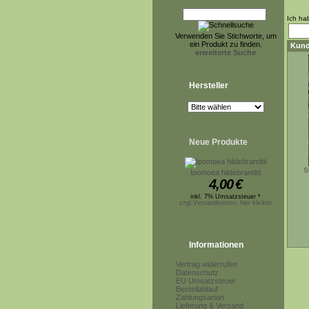
Ich ha
Verwenden Sie Stichworte, um
ein Produkt zu finden.
Kund
erweiterte Suche
Hersteller
Neue Produkte
S
Ipomoea hildebrandtii
4,00
€
inkl. 7% Umsatzsteuer *
zzgl.Versandkosten, hier klicken
Informationen
Vertrag widerrufen
Datenschutz
EU Umsatzsteuer
Bestellablauf
Zahlungsarten
Lieferung & Versand