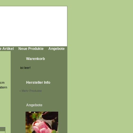
e Artikel
Neue Produkte
Angebote
Warenkorb
ist leer!
Hersteller Info
4 cm
ättern
-
Mehr Produkte
Angebote