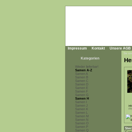
Impressum
Kontakt
Unsere AGB
Sie sin
Kategorien
He
Wieder lieferbar!
Samen A-Z
Samen A
Samen B
Samen C
Samen D
Samen E
Samen F
Samen G
Samen H
Samen I
Samen J
in
zz
Samen K
Samen L
Samen M
Samen N
Samen O
Samen P
Stec
Samen Q