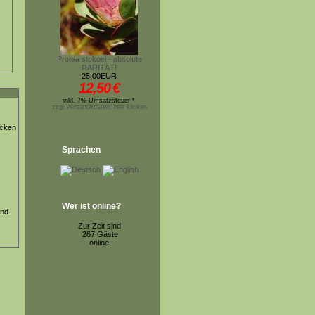
Protea stokoei - absolute
RARITÄT!
25,00EUR
12,50
€
inkl. 7% Umsatzsteuer *
zzgl.Versandkosten, hier klicken
ücken
Sprachen
Wer ist online?
end
Zur Zeit sind
267 Gäste
online.