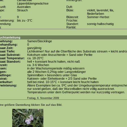
lie:
Lamiaceae
Immergrün:
Lippenblütengewächse
unft:
Australien
Duft:
ppe:
Strauch
Blüte:
violett, lavendel, lila,
fliederfarben
e:
9
Blütezeit:
Sommer-Herbst
winterung:
bis zu -3°C
Früchte:
wendung:
Standort:
sonnig-halbschattig
g:
Rarität:
uchtanleitung
mehrung:
Samen/Stecklinge
behandlung:
0
aat Zeit:
ganzjährig
aat Tiefe:
Lichtkeimer! Nur auf die Oberfläche des Substrats streuen + leicht andr
aat Substrat:
Kokohum oder Anzuchterde + Sand oder Perlite
saat Temperatur:
ca. 18-20°C
aat Standort:
hell + konstant feucht halten, nicht naß
zeit:
ca. 3-6 Wochen
ssen:
in der Wachstumsperiode mäßig wässern
gen:
alle 2 Wochen 0,2%ig oder Langzeitdünger
dlinge:
Spinnmilben > besonders unter Glas
trat:
Kakteen- oder Einheitserde + 2/3 Sand oder Perlite
erkultur:
hell bei mind. 10-15°C + konstant leicht feucht halten
rwinterung:
Ältere Exemplare bei ca. 5ºC und der Umgebungstemperatur entsprech
nur soviel gießen, daß der Wurzelballen nicht völlig austrocknet.
Temperaturen unter dem Gefrierpunkt werden nur kurzzeitig vertragen.
Freitag, 6. November 2009
ine größere Darstellung klicken Sie auf das Bild.