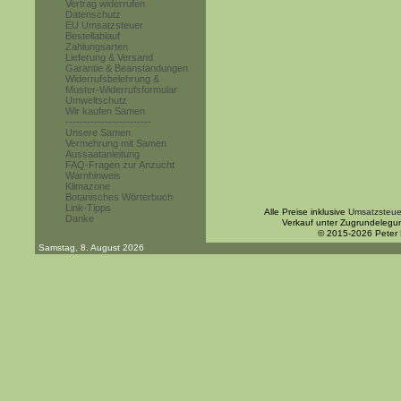
Vertrag widerrufen
Datenschutz
EU Umsatzsteuer
Bestellablauf
Zahlungsarten
Lieferung & Versand
Garantie & Beanstandungen
Widerrufsbelehrung &
Muster-Widerrufsformular
Umweltschutz
Wir kaufen Samen
------------------------
Unsere Samen
Vermehrung mit Samen
Aussaatanleitung
FAQ-Fragen zur Anzucht
Warnhinweis
Klimazone
Botanisches Wörterbuch
Link-Tipps
Alle Preise inklusive
Umsatzsteue
Danke
Verkauf unter Zugrundelegu
© 2015-2026 Peter
Samstag, 8. August 2026