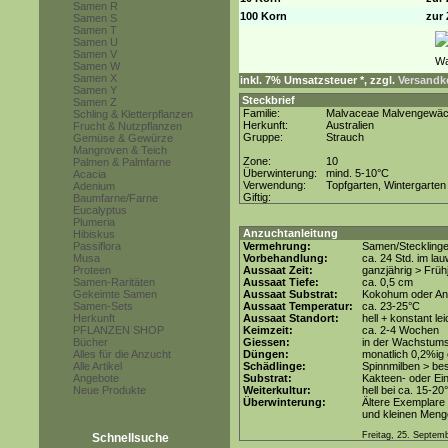
Samen R
100 Korn
zur 
Samen S
Samen T
Samen U
Samen V
Samen W
Samen X
inkl. 7% Umsatzsteuer *, zzgl.
Versandko
Samen Y
Steckbrief
Samen Z
Familie:
Malvaceae Malvengewä
Schling & Kletterpflanzen
Herkunft:
Australien
Frucht & Nutzpflanzen
Gruppe:
Strauch
Gemüse & Gewürze
Mangroven & Teich
Zone:
10
Palmen & Palmfarne
Überwinterung:
mind. 5-10°C
Acacia
Verwendung:
Topfgarten, Wintergarten
Adenium
Giftig:
Baumfarne/Farne
Eucalyptus
Plumeria
Anzuchtanleitung
Hibiskus
Passiflora
Vermehrung:
Samen/Steckling
Musa
Vorbehandlung:
ca. 24 Std. im l
Proteen
Aussaat Zeit:
ganzjährig > Früh
Samen-Raritäten
Aussaat Tiefe:
ca. 0,5 cm
Gekeimte Samen
Aussaat Substrat:
Kokohum oder Anz
Samen-Sets
Aussaat Temperatur:
ca. 23-25°C
Herkunft
Aussaat Standort:
hell + konstant le
PFLANZEN SHOP
Keimzeit:
ca. 2-4 Wochen
Bücher
Giessen:
in der Wachstum
Alles für die Anzucht
Düngen:
monatlich 0,2%ig
Alle Artikel
Schädlinge:
Spinnmilben > be
Angebote
Substrat:
Kakteen- oder Ein
Neue Produkte
Weiterkultur:
hell bei ca. 15-20
Überwinterung:
Ältere Exemplare 
und kleinen Menge
Freitag, 25. Septem
Schnellsuche