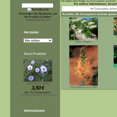
Ich habe eine Frage zu
Gossypium australe
Für weitere Informationen, besuc
««
Gossypium arbo
Verwenden Sie Stichworte, um
Kunden, die
Gossypium australe
gekauf
ein Produkt zu finden.
erweiterte Suche
Hersteller
Hebe elliptica
Neue Produkte
Ipomoea ternifolia
3,50
€
Adenolobus pechuellii
inkl. 7% Umsatzsteuer *
zzgl.Versandkosten, hier klicken
Informationen