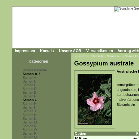
Impressum
Kontakt
Unsere AGB
Versandkosten
Vertrag wid
Sie sind hier:
Startseite
»
Samen A-Z
»
Samen G
Kategorien
Gossypium australe
Wieder lieferbar!
Australische
Samen A-Z
Samen A
Samen B
immergrüner, m
Samen C
Samen D
angeodneten, b
Samen E
zart behaarten 
Samen F
malvenfarbenen
Samen G
Samen H
Blattachseln
Samen I
Samen J
Samen K
Samen L
Samen M
Samen N
Samen O
Samen P
Option
P
Samen Q
10 Korn
zur 