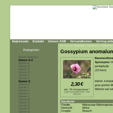
Impressum
Kontakt
Unsere AGB
Versandkosten
Vertrag wid
Sie sind hier:
Startseite
»
Samen A-Z
»
Samen G
Kategorien
Gossypium anomalu
Wieder lieferbar!
Baumwollstra
Samen A-Z
Synonyme:
Hi
Samen A
Samen B
pentaphylla
Samen C
(10 Korn)
Samen D
Samen E
Samen F
kleiner, kompa
Samen G
2,30
€
Samen H
grau-grünen Bl
Samen I
Wächst auf un
inkl. 7% Umsatzsteuer *
Samen J
zzgl.Versandkosten, hier
Samen K
klicken
Samen L
Samen M
Steckbrief
Samen N
Familie:
Malvaceae Malvengewä
Samen O
Herkunft:
Afrika
Samen P
Gruppe:
Strauch
Samen Q