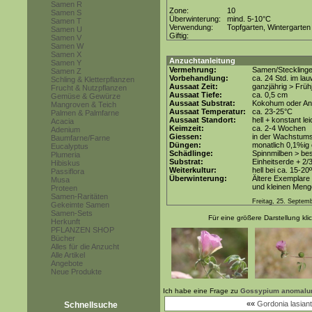
Samen R
Zone:
10
Samen S
Überwinterung:
mind. 5-10°C
Samen T
Verwendung:
Topfgarten, Wintergarten
Samen U
Giftig:
Samen V
Samen W
Samen X
Anzuchtanleitung
Samen Y
Vermehrung:
Samen/Steckling
Samen Z
Vorbehandlung:
ca. 24 Std. im l
Schling & Kletterpflanzen
Aussaat Zeit:
ganzjährig > Früh
Frucht & Nutzpflanzen
Aussaat Tiefe:
ca. 0,5 cm
Gemüse & Gewürze
Aussaat Substrat:
Kokohum oder Anz
Mangroven & Teich
Aussaat Temperatur:
ca. 23-25°C
Palmen & Palmfarne
Aussaat Standort:
hell + konstant le
Acacia
Keimzeit:
ca. 2-4 Wochen
Adenium
Giessen:
in der Wachstum
Baumfarne/Farne
Düngen:
monatlich 0,1%ig
Eucalyptus
Schädlinge:
Spinnmilben > be
Plumeria
Substrat:
Einheitserde + 2/
Hibiskus
Weiterkultur:
hell bei ca. 15-20
Passiflora
Überwinterung:
Ältere Exemplare 
Musa
und kleinen Menge
Proteen
Samen-Raritäten
Freitag, 25. Septem
Gekeimte Samen
Samen-Sets
Für eine größere Darstellung kli
Herkunft
PFLANZEN SHOP
Bücher
Alles für die Anzucht
Alle Artikel
Angebote
Neue Produkte
Ich habe eine Frage zu
Gossypium anomal
««
Gordonia lasian
Schnellsuche