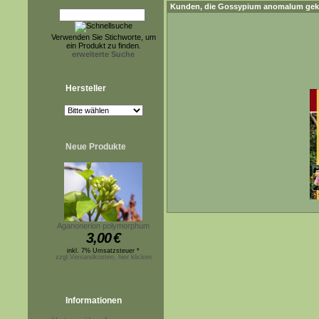
Kunden, die
Gossypium anomalum
gek
Verwenden Sie Stichworte, um
ein Produkt zu finden.
erweiterte Suche
Hersteller
Neue Produkte
Aganonerion polymorphum
3,00
€
inkl. 7% Umsatzsteuer *
zzgl.Versandkosten, hier klicken
Informationen