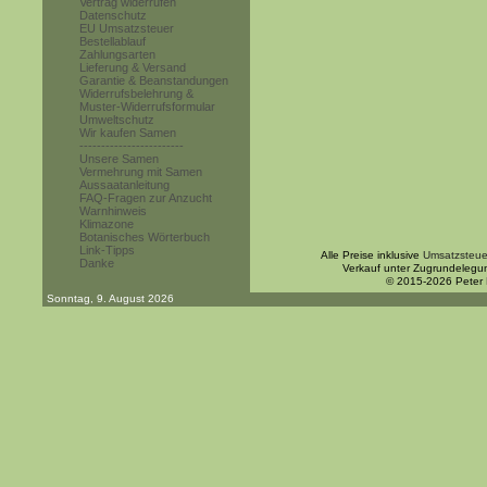
Vertrag widerrufen
Datenschutz
EU Umsatzsteuer
Bestellablauf
Zahlungsarten
Lieferung & Versand
Garantie & Beanstandungen
Widerrufsbelehrung &
Muster-Widerrufsformular
Umweltschutz
Wir kaufen Samen
------------------------
Unsere Samen
Vermehrung mit Samen
Aussaatanleitung
FAQ-Fragen zur Anzucht
Warnhinweis
Klimazone
Botanisches Wörterbuch
Link-Tipps
Alle Preise inklusive
Umsatzsteue
Danke
Verkauf unter Zugrundelegu
© 2015-2026 Peter
Sonntag, 9. August 2026