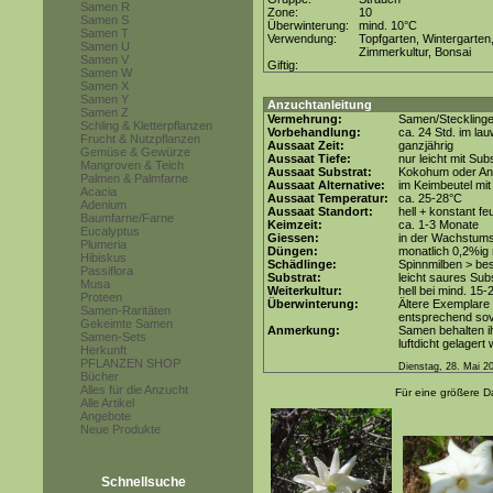
Samen R
Zone:
10
Samen S
Überwinterung:
mind. 10°C
Samen T
Verwendung:
Topfgarten, Wintergarten
Samen U
Zimmerkultur, Bonsai
Samen V
Giftig:
Samen W
Samen X
Samen Y
Anzuchtanleitung
Samen Z
Vermehrung:
Samen/Steckling
Schling & Kletterpflanzen
Vorbehandlung:
ca. 24 Std. im l
Frucht & Nutzpflanzen
Aussaat Zeit:
ganzjährig
Gemüse & Gewürze
Aussaat Tiefe:
nur leicht mit Su
Mangroven & Teich
Aussaat Substrat:
Kokohum oder Anz
Palmen & Palmfarne
Aussaat Alternative:
im Keimbeutel mit
Acacia
Aussaat Temperatur:
ca. 25-28°C
Adenium
Aussaat Standort:
hell + konstant fe
Baumfarne/Farne
Keimzeit:
ca. 1-3 Monate
Eucalyptus
Giessen:
in der Wachstum
Plumeria
Düngen:
monatlich 0,2%ig 
Hibiskus
Schädlinge:
Spinnmilben > be
Passiflora
Substrat:
leicht saures Subs
Musa
Weiterkultur:
hell bei mind. 15-
Proteen
Überwinterung:
Ältere Exemplare
Samen-Raritäten
entsprechend sovi
Gekeimte Samen
Anmerkung:
Samen behalten ih
Samen-Sets
luftdicht gelagert
Herkunft
PFLANZEN SHOP
Dienstag, 28. Mai 2
Bücher
Alles für die Anzucht
Für eine größere Da
Alle Artikel
Angebote
Neue Produkte
Schnellsuche