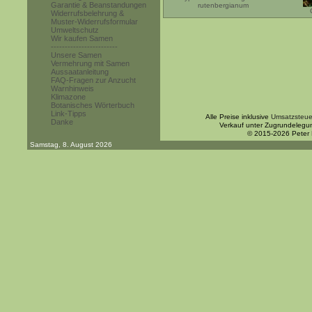
Garantie & Beanstandungen
rutenbergianum
Widerrufsbelehrung &
Muster-Widerrufsformular
Umweltschutz
Wir kaufen Samen
------------------------
Unsere Samen
Vermehrung mit Samen
Aussaatanleitung
FAQ-Fragen zur Anzucht
Warnhinweis
Klimazone
Botanisches Wörterbuch
Link-Tipps
Alle Preise inklusive
Umsatzsteue
Danke
Verkauf unter Zugrundelegu
© 2015-2026 Peter
Samstag, 8. August 2026