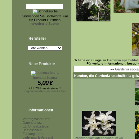
Verwenden Sie Stichworte, um
ein Produkt zu finden.
erweiterte Suche
Hersteller
Ich habe eine Frage zu
Gardenia spathulifol
Neue Produkte
Für weitere Informationen, besuch
««
Gardenia soote
Kunden, die
Gardenia spathulifolia
geka
Ipomoea jicama
5,00
€
inkl. 7% Umsatzsteuer *
zzgl.Versandkosten, hier klicken
P
Informationen
Vertrag widerrufen
Datenschutz
EU Umsatzsteuer
Bestellablauf
Zahlungsarten
Lieferung & Versand
Pachypodium rutenbergianum var.