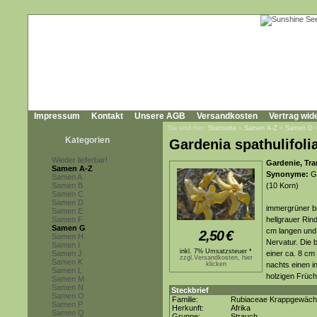
Impressum
Kontakt
Unsere AGB
Versandkosten
Vertrag wid
Sie sind hier:
Startseite
»
Samen A-Z
»
Samen G
Kategorien
Gardenia spathulifoli
Wieder lieferbar!
Gardenie, Tr
Samen A-Z
Synonyme:
Ga
Samen A
Samen B
(10 Korn)
Samen C
Samen D
immergrüner bi
Samen E
Samen F
hellgrauer Rin
Samen G
cm langen und 4
2,50
€
Samen H
Nervatur. Die 
Samen I
inkl. 7% Umsatzsteuer *
Samen J
einer ca. 8 c
zzgl.Versandkosten, hier
Samen K
klicken
nachts einen in
Samen L
holzigen Früch
Samen M
Samen N
Steckbrief
Samen O
Familie:
Rubiaceae Krappgewäc
Samen P
Herkunft:
Afrika
Samen Q
Gruppe:
Strauch