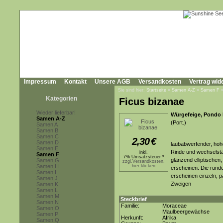
Impressum
Kontakt
Unsere AGB
Versandkosten
Vertrag wid
Sie sind hier:
Startseite
»
Samen A-Z
»
Samen F
Kategorien
Ficus bizanae
Wieder lieferbar!
Würgefeige, Pondo 
Samen A-Z
(Port.)
Samen A
Samen B
Samen C
2,30
€
Samen D
laubabwerfender, hoh
Samen E
Rinde und wechselstän
inkl.
Samen F
7% Umsatzsteuer *
glänzend elliptischen
Samen G
zzgl.Versandkosten,
Samen H
hier klicken
erscheinen. Die runde
Samen I
erscheinen einzeln, 
Samen J
Zweigen
Samen K
Samen L
Samen M
Steckbrief
Samen N
Familie:
Moraceae
Samen O
Maulbeergewächse
Samen P
Herkunft:
Afrika
Samen Q