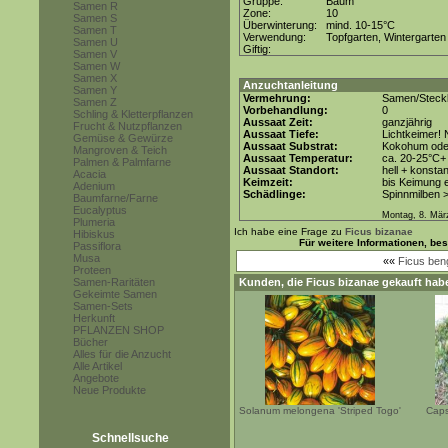
Gruppe:
Baum
Samen R
Zone:
10
Samen S
Überwinterung:
mind. 10-15°C
Samen T
Verwendung:
Topfgarten, Wintergarten
Samen U
Giftig:
Samen V
Samen W
Samen X
Anzuchtanleitung
Samen Y
Vermehrung:
Samen/Steckl
Samen Z
Vorbehandlung:
0
Schling & Kletterpflanzen
Aussaat Zeit:
ganzjährig
Frucht & Nutzpflanzen
Aussaat Tiefe:
Lichtkeimer! 
Gemüse & Gewürze
Aussaat Substrat:
Kokohum oder
Mangroven & Teich
Aussaat Temperatur:
ca. 20-25°C+
Palmen & Palmfarne
Aussaat Standort:
hell + konstan
Acacia
Keimzeit:
bis Keimung e
Adenium
Schädlinge:
Spinnmilben 
Baumfarne/Farne
Eucalyptus
Montag, 8. Mär
Plumeria
Ich habe eine Frage zu
Ficus bizanae
Hibiskus
Für weitere Informationen, be
Passiflora
Musa
««
Ficus ben
Proteen
Samen-Raritäten
Kunden, die
Ficus bizanae
gekauft habe
Gekeimte Samen
Samen-Sets
Herkunft
PFLANZEN SHOP
Bücher
Alles für die Anzucht
Alle Artikel
Angebote
Neue Produkte
Solanum melongena 'Striped Togo'
Caps
Schnellsuche