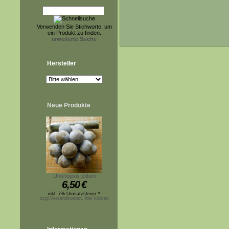
Verwenden Sie Stichworte, um
ein Produkt zu finden.
erweiterte Suche
Hersteller
Neue Produkte
Unonopsis pittieri
6,50
€
inkl. 7% Umsatzsteuer *
zzgl.Versandkosten, hier klicken