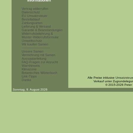
Informationen
Vertrag widerrufen
Datenschutz
EU Umsatzsteuer
Bestellablauf
Zahlungsarten
Lieferung & Versand
Garantie & Beanstandungen
Widerrufsbelehrung &
Muster-Widerrufsformular
Umweltschutz
Wir kaufen Samen
------------------------
Unsere Samen
Vermehrung mit Samen
Aussaatanleitung
FAQ-Fragen zur Anzucht
Warnhinweis
Klimazone
Botanisches Wörterbuch
Link-Tipps
Alle Preise inklusive
Umsatzsteue
Danke
Verkauf unter Zugrundelegu
© 2015-2026 Peter
Sonntag, 9. August 2026