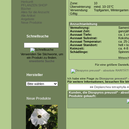
Herkunft
Zone:
10
PFLANZEN SHOP
Überwinterung:
mind. 10-15°C
Bücher
Verwendung:
Topfgarten, Wintergarten
Alles für die Anzucht
Giftig:
Alle Artikel
Angebote
Neue Produkte
Anzuchtanleitung
Vermehrung:
Samen/
Aussaat Zeit:
ganzjäh
Aussaat Tiefe:
ca. 1 c
Schnellsuche
Aussaat Substrat:
Kokohum
Aussaat Temperatur:
ca. 25-
Aussaat Standort:
hell + 
Keimzeit:
ca. 4-
Schädlinge:
Spinnmi
Verwenden Sie Stichworte, um
ein Produkt zu finden.
Mittwoch
erweiterte Suche
Für eine größere Darstellu
Hersteller
Ich habe eine Frage zu
Diospyros preussii* 
Für weitere Informationen, besuchen Sie b
««
Deplanchea tetraphylla
«
Kunden, die
Diospyros preussii* - abs
Produkte gekauft:
Neue Produkte