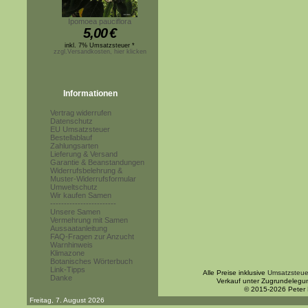
Ipomoea pauciflora
5,00
€
inkl. 7% Umsatzsteuer *
zzgl.Versandkosten, hier klicken
Informationen
Vertrag widerrufen
Datenschutz
EU Umsatzsteuer
Bestellablauf
Zahlungsarten
Lieferung & Versand
Garantie & Beanstandungen
Widerrufsbelehrung &
Muster-Widerrufsformular
Umweltschutz
Wir kaufen Samen
------------------------
Unsere Samen
Vermehrung mit Samen
Aussaatanleitung
FAQ-Fragen zur Anzucht
Warnhinweis
Klimazone
Botanisches Wörterbuch
Link-Tipps
Alle Preise inklusive
Umsatzsteue
Danke
Verkauf unter Zugrundelegu
© 2015-2026 Peter
Freitag, 7. August 2026