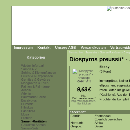
Impressum
Kontakt
Unsere AGB
Versandkosten
Vertrag wid
Sie sind hier:
Startseite
»
Samen-Raritäten
»
Dios
Kategorien
Diospyros preussii* -
Wieder lieferbar!
Ebony
Samen A-Z
(3 Korn)
Schling & Kletterpflanzen
Frucht & Nutzpflanzen
Gemüse & Gewürze
immergrüner, kleiner
Mangroven & Teich
elliptischen, zugespit
Palmen & Palmfarne
9,63
€
Acacia
roten Blüten mit gew
Adenium
(Kauliflorie). Aus den
inkl.
Baumfarne/Farne
7% Umsatzsteuer *
Früchte, die komplet
Eucalyptus
zzgl.Versandkosten,
Plumeria
hier klicken
Hibiskus
Passiflora
Steckbrief
Musa
Familie:
Ebenaceae
Proteen
Ebenholzgewächse
Samen-Raritäten
Herkunft:
Afrika
Gekeimte Samen
Gruppe:
Baum
Samen-Sets