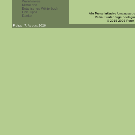
Warnhinweis
Klimazone
Botanisches Wörterbuch
Link-Tipps
Alle Preise inklusive
Umsatzsteue
Danke
Verkauf unter Zugrundelegu
© 2015-2026 Peter
Freitag, 7. August 2026