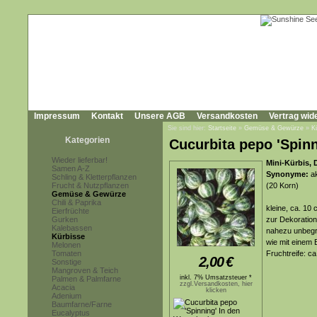
Impressum
Kontakt
Unsere AGB
Versandkosten
Vertrag wid
Sie sind hier:
Startseite
»
Gemüse & Gewürze
»
K
Kategorien
Cucurbita pepo 'Spinn
Wieder lieferbar!
Mini-Kürbis, 
Samen A-Z
Synonyme:
ak
Schling & Kletterpflanzen
Frucht & Nutzpflanzen
(20 Korn)
Gemüse & Gewürze
Chili & Paprika
kleine, ca. 10 
Eierfrüchte
Gurken
zur Dekoration
Kalebassen
nahezu unbegre
Kürbisse
wie mit einem 
Melonen
Tomaten
Fruchtreife: c
2,00
€
Sonstige
Mangroven & Teich
inkl. 7% Umsatzsteuer *
Palmen & Palmfarne
zzgl.Versandkosten, hier
Acacia
klicken
Adenium
Baumfarne/Farne
Eucalyptus