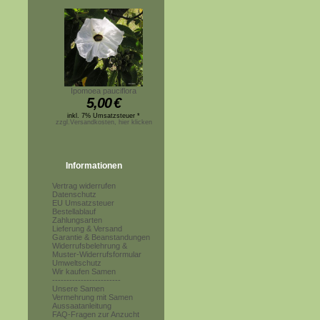
Ipomoea pauciflora
5,00
€
inkl. 7% Umsatzsteuer *
zzgl.Versandkosten, hier klicken
Informationen
Vertrag widerrufen
Datenschutz
EU Umsatzsteuer
Bestellablauf
Zahlungsarten
Lieferung & Versand
Garantie & Beanstandungen
Widerrufsbelehrung &
Muster-Widerrufsformular
Umweltschutz
Wir kaufen Samen
------------------------
Unsere Samen
Vermehrung mit Samen
Aussaatanleitung
FAQ-Fragen zur Anzucht