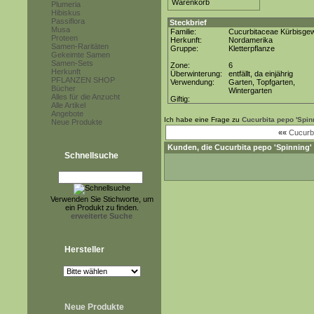
Plumeria
Hibiskus
Passiflora
Steckbrief
Musa
Familie:
Cucurbitaceae Kürbisge
Proteen
Herkunft:
Nordamerika
Samen-Raritäten
Gruppe:
Kletterpflanze
Gekeimte Samen
Samen-Sets
Zone:
6
Herkunft
Überwinterung:
entfällt, da einjährig
PFLANZEN SHOP
Verwendung:
Garten, Topfgarten,
Bücher
Wintergarten
Alles für die Anzucht
Giftig:
Alle Artikel
Angebote
Ich habe eine Frage zu
Cucurbita pepo 'Spin
Neue Produkte
««
Cucurbi
Kunden, die
Cucurbita pepo 'Spinning'
Schnellsuche
Verwenden Sie Stichworte, um
ein Produkt zu finden.
erweiterte Suche
Hersteller
Neue Produkte