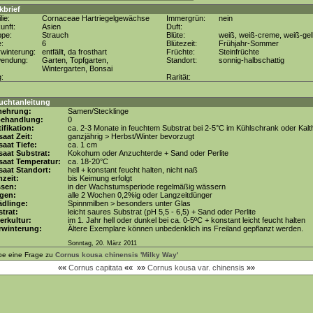
kbrief
lie:
Cornaceae Hartriegelgewächse
Immergrün:
nein
unft:
Asien
Duft:
ppe:
Strauch
Blüte:
weiß, weiß-creme, weiß-gel
e:
6
Blütezeit:
Frühjahr-Sommer
winterung:
entfällt, da frosthart
Früchte:
Steinfrüchte
wendung:
Garten, Topfgarten,
Standort:
sonnig-halbschattig
Wintergarten, Bonsai
g:
Rarität:
uchtanleitung
mehrung:
Samen/Stecklinge
behandlung:
0
tifikation:
ca. 2-3 Monate in feuchtem Substrat bei 2-5°C im Kühlschrank oder Kal
aat Zeit:
ganzjährig > Herbst/Winter bevorzugt
aat Tiefe:
ca. 1 cm
aat Substrat:
Kokohum oder Anzuchterde + Sand oder Perlite
saat Temperatur:
ca. 18-20°C
aat Standort:
hell + konstant feucht halten, nicht naß
zeit:
bis Keimung erfolgt
ssen:
in der Wachstumsperiode regelmäßig wässern
gen:
alle 2 Wochen 0,2%ig oder Langzeitdünger
dlinge:
Spinnmilben > besonders unter Glas
trat:
leicht saures Substrat (pH 5,5 - 6,5) + Sand oder Perlite
erkultur:
im 1. Jahr hell oder dunkel bei ca. 0-5ºC + konstant leicht feucht halten
rwinterung:
Ältere Exemplare können unbedenklich ins Freiland gepflanzt werden.
Sonntag, 20. März 2011
be eine Frage zu
Cornus kousa chinensis 'Milky Way'
««
Cornus capitata
««
»»
Cornus kousa var. chinensis
»»