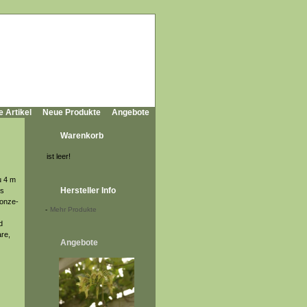
e Artikel
Neue Produkte
Angebote
Warenkorb
ist leer!
u 4 m
Hersteller Info
ts
ronze-
-
Mehr Produkte
d
re,
Angebote