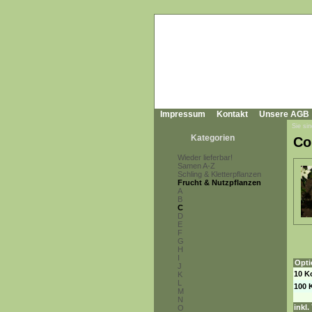
Impressum
Kontakt
Unsere AGB
Sie sin
Kategorien
Co
Wieder lieferbar!
Samen A-Z
Schling & Kletterpflanzen
Frucht & Nutzpflanzen
A
B
C
D
E
F
G
H
I
Opti
J
10 K
K
L
100 
M
N
inkl
O