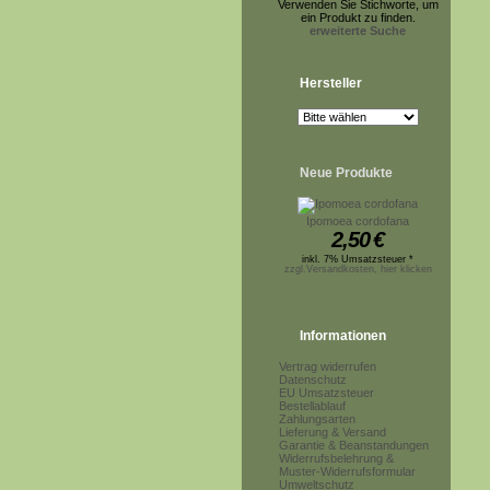
Verwenden Sie Stichworte, um
ein Produkt zu finden.
erweiterte Suche
Hersteller
Neue Produkte
Ipomoea cordofana
2,50
€
inkl. 7% Umsatzsteuer *
zzgl.Versandkosten, hier klicken
Informationen
Vertrag widerrufen
Datenschutz
EU Umsatzsteuer
Bestellablauf
Zahlungsarten
Lieferung & Versand
Garantie & Beanstandungen
Widerrufsbelehrung &
Muster-Widerrufsformular
Umweltschutz