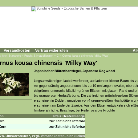
Versandkosten
Vertrag widerrufen
All
d hier:
Startseite
»
Frucht & Nutzpflanzen
»
C
»
Cornus kousa chinensis 'Milky Way'
rnus kousa chinensis 'Milky Way'
Japanischer Blütenhartriegel, Japanese Dogwood
langsamwüchsiger, laubabwerfender, ausladender kleiner Baum bis z
mit gegenständig angeordneten, bis zu 10 cm langen, ovalen, obersei
tiefgrünen, unterseits bläulich-grünen Blättern mit glattem Rand und b
bis orangeroter Herbstfärbung. Die zahlreichen grünlich-gelben Blüten
erscheinen in Dolden, umgeben von 4 creme-weißen Hochblättern un
erscheinen am Ende der Zweige. Aus den Blüten entwickeln sich eßba
himbeerähnliche, fleischige, bei Reife rosarote Früchte
on
Preis
Bestellmenge
orn
zur Zeit nicht lieferbar
Korn
zur Zeit nicht lieferbar
. 7% Umsatzsteuer *, zzgl.
Versandkosten, hier klicken