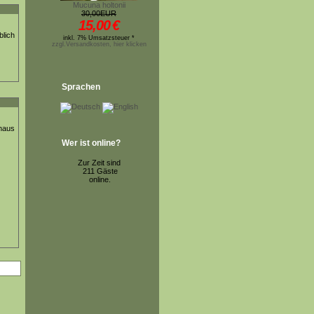
Mucuna holtonii
30,00EUR
15,00
€
blich
inkl. 7% Umsatzsteuer *
zzgl.Versandkosten, hier klicken
Sprachen
thaus
Wer ist online?
Zur Zeit sind
211 Gäste
online.