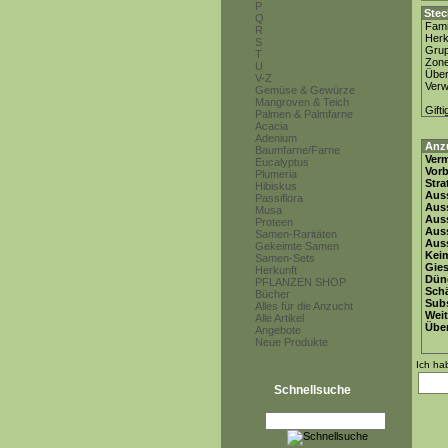
P
Stec
Q
Fami
R
Herk
S
Gru
T
Zon
U
Über
V-Z
Ver
Gemüse & Gewürze
Mangroven & Teich
Gifti
Palmen & Palmfarne
Acacia
Adenium
Anz
Baumfarne/Farne
Ver
Eucalyptus
Vor
Plumeria
Stra
Hibiskus
Auss
Passiflora
Auss
Musa
Auss
Proteen
Aus
Samen-Raritäten
Auss
Gekeimte Samen
Keim
Samen-Sets
Gie
Herkunft
Dün
PFLANZEN SHOP
Schä
Bücher
Subs
Alles für die Anzucht
Weit
Alle Artikel
Übe
Angebote
Neue Produkte
Ich ha
Schnellsuche