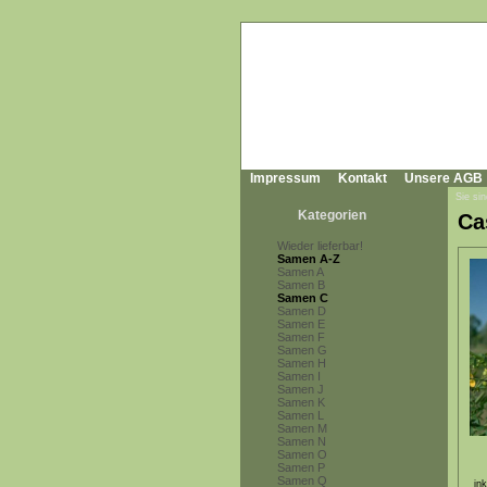
Impressum
Kontakt
Unsere AGB
Sie sin
Kategorien
Ca
Wieder lieferbar!
Samen A-Z
Samen A
Samen B
Samen C
Samen D
Samen E
Samen F
Samen G
Samen H
Samen I
Samen J
Samen K
Samen L
Samen M
Samen N
Samen O
Samen P
Samen Q
in