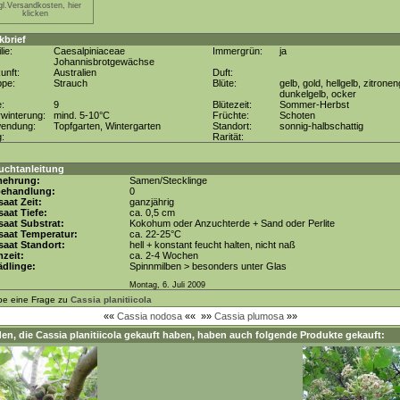
gl.Versandkosten, hier
klicken
kbrief
lie:
Caesalpiniaceae
Immergrün:
ja
Johannisbrotgewächse
unft:
Australien
Duft:
ppe:
Strauch
Blüte:
gelb, gold, hellgelb, zitronen
dunkelgelb, ocker
e:
9
Blütezeit:
Sommer-Herbst
winterung:
mind. 5-10°C
Früchte:
Schoten
wendung:
Topfgarten, Wintergarten
Standort:
sonnig-halbschattig
g:
Rarität:
uchtanleitung
mehrung:
Samen/Stecklinge
behandlung:
0
aat Zeit:
ganzjährig
aat Tiefe:
ca. 0,5 cm
aat Substrat:
Kokohum oder Anzuchterde + Sand oder Perlite
saat Temperatur:
ca. 22-25°C
aat Standort:
hell + konstant feucht halten, nicht naß
zeit:
ca. 2-4 Wochen
dlinge:
Spinnmilben > besonders unter Glas
Montag, 6. Juli 2009
be eine Frage zu
Cassia planitiicola
««
Cassia nodosa
««
»»
Cassia plumosa
»»
en, die
Cassia planitiicola
gekauft haben, haben auch folgende Produkte gekauft: