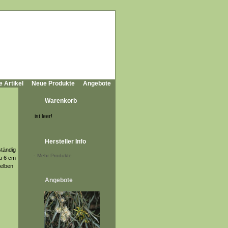
e Artikel
Neue Produkte
Angebote
Warenkorb
ist leer!
Hersteller Info
ständig
-
Mehr Produkte
zu 6 cm
gelben
Angebote