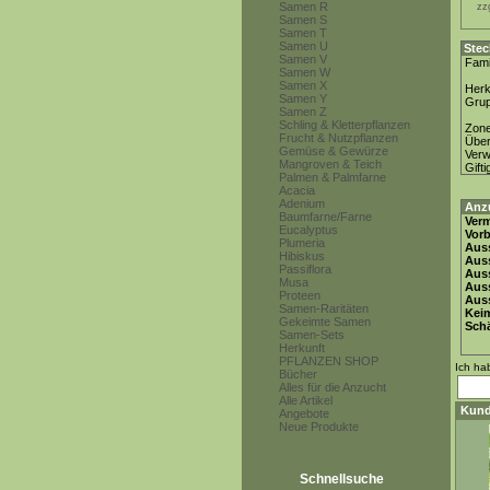
Samen R
zz
Samen S
Samen T
Samen U
Stec
Samen V
Fami
Samen W
Samen X
Herk
Samen Y
Gru
Samen Z
Schling & Kletterpflanzen
Zon
Frucht & Nutzpflanzen
Über
Gemüse & Gewürze
Ver
Mangroven & Teich
Gifti
Palmen & Palmfarne
Acacia
Adenium
Anz
Baumfarne/Farne
Ver
Eucalyptus
Vor
Plumeria
Auss
Hibiskus
Auss
Passiflora
Auss
Musa
Aus
Proteen
Auss
Samen-Raritäten
Keim
Gekeimte Samen
Schä
Samen-Sets
Herkunft
PFLANZEN SHOP
Ich ha
Bücher
Alles für die Anzucht
Alle Artikel
Kund
Angebote
Neue Produkte
Schnellsuche