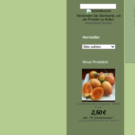
Verwenden Sie Stichworte, um
ein Produkt zu finden.
erweiterte Suche
Hersteller
Neue Produkte
Cyphomandra betacea 'Yellow
Fruit'
2,50
€
inkl. 7% Umsatzsteuer *
zzgl.Versandkosten, hier klicken