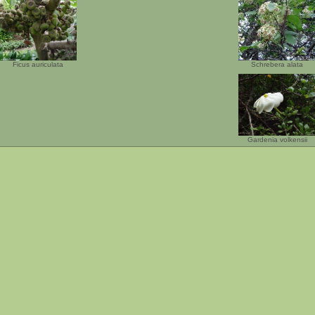
Ficus auriculata
Schrebera alata
Gardenia volkensii