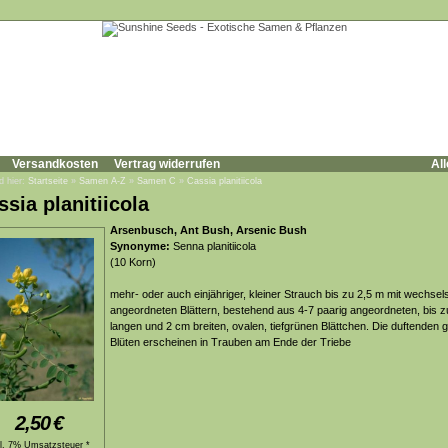
Versandkosten
Vertrag widerrufen
All
d hier:
Startseite
»
Samen A-Z
»
Samen C
»
Cassia planitiicola
ssia planitiicola
Arsenbusch, Ant Bush, Arsenic Bush
Synonyme:
Senna planitiicola
(10 Korn)
mehr- oder auch einjähriger, kleiner Strauch bis zu 2,5 m mit wechsel
angeordneten Blättern, bestehend aus 4-7 paarig angeordneten, bis 
langen und 2 cm breiten, ovalen, tiefgrünen Blättchen. Die duftenden 
Blüten erscheinen in Trauben am Ende der Triebe
2,50
€
kl. 7% Umsatzsteuer *