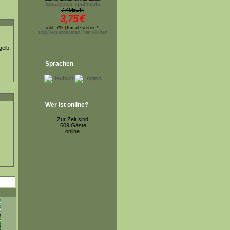
Eucalyptus spathulata
7,49EUR
3,75
€
inkl. 7% Umsatzsteuer *
zzgl.Versandkosten, hier klicken
gelb,
Sprachen
Wer ist online?
Zur Zeit sind
609 Gäste
online.