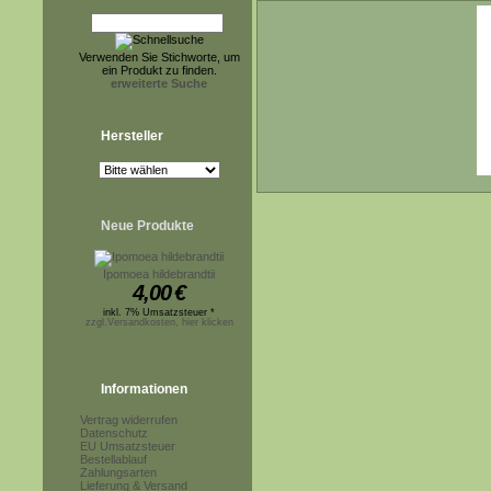
Verwenden Sie Stichworte, um
ein Produkt zu finden.
erweiterte Suche
Hersteller
Neue Produkte
Ipomoea hildebrandtii
4,00
€
inkl. 7% Umsatzsteuer *
zzgl.Versandkosten, hier klicken
Informationen
Vertrag widerrufen
Datenschutz
EU Umsatzsteuer
Bestellablauf
Zahlungsarten
Lieferung & Versand