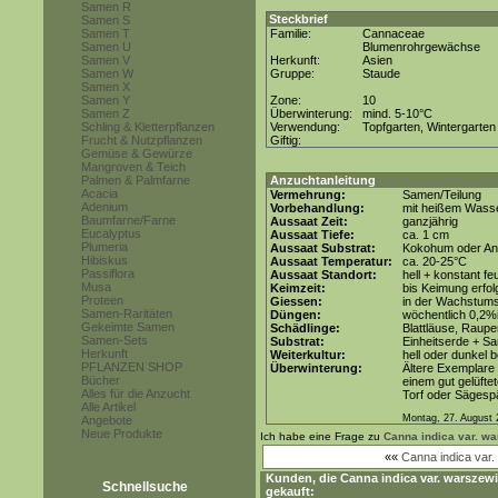
Samen R
Steckbrief
Samen S
Samen T
Familie:
Cannaceae
Samen U
Blumenrohrgewächse
Samen V
Herkunft:
Asien
Samen W
Gruppe:
Staude
Samen X
Samen Y
Zone:
10
Samen Z
Überwinterung:
mind. 5-10°C
Schling & Kletterpflanzen
Verwendung:
Topfgarten, Wintergarten
Frucht & Nutzpflanzen
Giftig:
Gemüse & Gewürze
Mangroven & Teich
Palmen & Palmfarne
Anzuchtanleitung
Acacia
Vermehrung:
Samen/Teilung
Adenium
Vorbehandlung:
mit heißem Wasse
Baumfarne/Farne
Aussaat Zeit:
ganzjährig
Eucalyptus
Aussaat Tiefe:
ca. 1 cm
Plumeria
Aussaat Substrat:
Kokohum oder Anz
Hibiskus
Aussaat Temperatur:
ca. 20-25°C
Passiflora
Aussaat Standort:
hell + konstant fe
Musa
Keimzeit:
bis Keimung erfol
Proteen
Giessen:
in der Wachstums
Samen-Raritäten
Düngen:
wöchentlich 0,2%
Gekeimte Samen
Schädlinge:
Blattläuse, Raupe
Samen-Sets
Substrat:
Einheitserde + Sa
Herkunft
Weiterkultur:
hell oder dunkel b
PFLANZEN SHOP
Überwinterung:
Ältere Exemplare
Bücher
einem gut gelüfte
Alles für die Anzucht
Torf oder Sägesp
Alle Artikel
Montag, 27. August 
Angebote
Neue Produkte
Ich habe eine Frage zu
Canna indica var. wa
««
Canna indica var.
Kunden, die
Canna indica var. warszewi
Schnellsuche
gekauft: