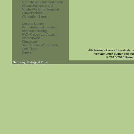
Garantie & Beanstandungen
Widerrufsbelehrung &
Muster-Widerrufsformular
Umweltschutz
Wir kaufen Samen
------------------------
Unsere Samen
Vermehrung mit Samen
Aussaatanleitung
FAQ-Fragen zur Anzucht
Warnhinweis
Klimazone
Botanisches Wörterbuch
Link-Tipps
Alle Preise inklusive
Umsatzsteue
Danke
Verkauf unter Zugrundelegu
© 2015-2026 Peter
Samstag, 8. August 2026