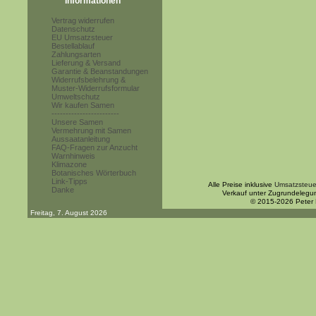
Informationen
Vertrag widerrufen
Datenschutz
EU Umsatzsteuer
Bestellablauf
Zahlungsarten
Lieferung & Versand
Garantie & Beanstandungen
Widerrufsbelehrung &
Muster-Widerrufsformular
Umweltschutz
Wir kaufen Samen
------------------------
Unsere Samen
Vermehrung mit Samen
Aussaatanleitung
FAQ-Fragen zur Anzucht
Warnhinweis
Klimazone
Botanisches Wörterbuch
Link-Tipps
Alle Preise inklusive
Umsatzsteue
Danke
Verkauf unter Zugrundelegu
© 2015-2026 Peter
Freitag, 7. August 2026