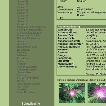
Gruppe:
Strauch
Samen R
Samen S
Zone:
11
Samen T
Überwinterung:
mind. 15-20°C
Samen U
Verwendung:
Topfgarten, Wintergarten
Samen V
Bonsai
Samen W
Giftig:
Samen X
Samen Y
Samen Z
Anzuchtanleitung
Schling & Kletterpflanzen
Vermehrung:
Samen/Steckling
Frucht & Nutzpflanzen
Vorbehandlung:
mit heißem Wasse
Gemüse & Gewürze
Aussaat Zeit:
ganzjährig
Mangroven & Teich
Aussaat Tiefe:
ca. 1 cm
Palmen & Palmfarne
Aussaat Substrat:
Kokohum oder Anz
Acacia
Aussaat Temperatur:
ca. 22-25°C
Adenium
Aussaat Standort:
hell + konstant le
Baumfarne/Farne
Keimzeit:
ca. 1-3 Wochen
Eucalyptus
Giessen:
in der Wachstum
Plumeria
Düngen:
alle 2 Wochen 0,
Hibiskus
Schädlinge:
Spinnmilben > be
Passiflora
Substrat:
Einheitserde + Sa
Musa
Weiterkultur:
hell bei ca. 15-20
Proteen
Überwinterung:
Ältere Exemplare 
Samen-Raritäten
Wurzelballen nicht
Gekeimte Samen
Samen-Sets
Dienstag, 25. Oktob
Herkunft
PFLANZEN SHOP
Für eine größere Darstellung klicken Sie auf 
Bücher
Alles für die Anzucht
Alle Artikel
Angebote
Neue Produkte
Schnellsuche