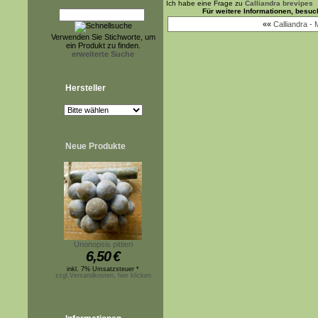
Ich habe eine Frage zu
Calliandra brevipes
Für weitere Informationen, besu
««
Calliandra - 
Verwenden Sie Stichworte, um
ein Produkt zu finden.
erweiterte Suche
Hersteller
Neue Produkte
Unonopsis pittieri
6,50
€
inkl. 7% Umsatzsteuer *
zzgl.Versandkosten, hier klicken