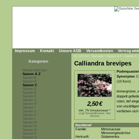
Impressum
Kontakt
Unsere AGB
Versandkosten
Vertrag wid
Sie sind hier:
Startseite
»
Samen A-Z
»
Samen C
Kategorien
Calliandra brevipes
Wieder lieferbar!
Puderquasten
Samen A-Z
Synonyme:
Ca
Samen A
Samen B
(10 Korn)
Samen C
Samen D
immergrüner, m
Samen E
Samen F
doppelt gefiede
Samen G
roten, tief ein
2,50
€
Samen H
von unzähligen
Samen I
inkl. 7% Umsatzsteuer *
Samen J
verfärben sich
zzgl.Versandkosten, hier
Samen K
klicken
Samen L
Samen M
Steckbrief
Samen N
Familie:
Mimosaceae
Samen O
Mimosengewächse
Samen P
Herkunft:
Südamerika
Samen Q