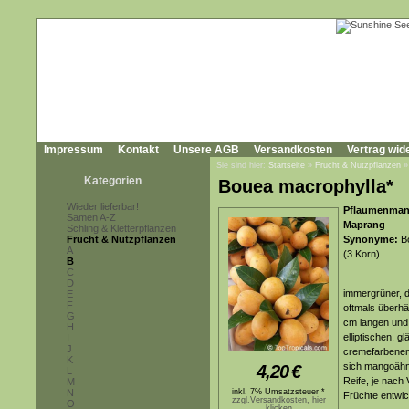
Impressum
Kontakt
Unsere AGB
Versandkosten
Vertrag wid
Sie sind hier:
Startseite
»
Frucht & Nutzpflanzen
Kategorien
Bouea macrophylla*
Wieder lieferbar!
Pflaumenmang
Samen A-Z
Maprang
Schling & Kletterpflanzen
Frucht & Nutzpflanzen
Synonyme:
Bo
A
(3 Korn)
B
C
D
immergrüner, d
E
F
oftmals überh
G
cm langen und 
H
elliptischen, gl
I
J
cremefarbenen
K
sich mangoähnl
4,20
€
L
Reife, je nach
M
N
inkl. 7% Umsatzsteuer *
Früchte entwic
zzgl.Versandkosten, hier
O
klicken