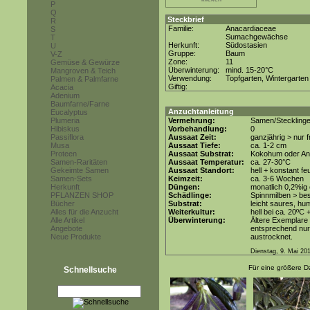
P
Q
Steckbrief
R
Familie:
Anacardiaceae
S
Sumachgewächse
T
Herkunft:
Südostasien
U
Gruppe:
Baum
V-Z
Zone:
11
Gemüse & Gewürze
Überwinterung:
mind. 15-20°C
Mangroven & Teich
Verwendung:
Topfgarten, Wintergarten
Palmen & Palmfarne
Giftig:
Acacia
Adenium
Baumfarne/Farne
Anzuchtanleitung
Eucalyptus
Plumeria
Vermehrung:
Samen/Stecklinge
Hibiskus
Vorbehandlung:
0
Passiflora
Aussaat Zeit:
ganzjährig > nur
Musa
Aussaat Tiefe:
ca. 1-2 cm
Proteen
Aussaat Substrat:
Kokohum oder Anz
Samen-Raritäten
Aussaat Temperatur:
ca. 27-30°C
Gekeimte Samen
Aussaat Standort:
hell + konstant fe
Samen-Sets
Keimzeit:
ca. 3-6 Wochen
Herkunft
Düngen:
monatlich 0,2%ig
PFLANZEN SHOP
Schädlinge:
Spinnmilben > be
Bücher
Substrat:
leicht saures, hu
Alles für die Anzucht
Weiterkultur:
hell bei ca. 20ºC 
Alle Artikel
Überwinterung:
Ältere Exemplare
Angebote
entsprechend nur 
Neue Produkte
austrocknet.
Dienstag, 9. Mai 20
Für eine größere Da
Schnellsuche