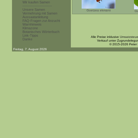
Wir kaufen Samen
------------------------
Unsere Samen
Goetzea ekmanii
Ga
Vermehrung mit Samen
Aussaatanleitung
FAQ-Fragen zur Anzucht
Warnhinweis
Klimazone
Botanisches Wörterbuch
Link-Tipps
Alle Preise inklusive
Umsatzsteue
Danke
Verkauf unter Zugrundelegu
© 2015-2026 Peter
Freitag, 7. August 2026