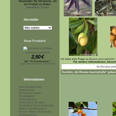
Verwenden Sie Stichworte, um
ein Produkt zu finden.
erweiterte Suche
Hersteller
Neue Produkte
Ipomoea cordofana
2,50
€
Ich habe eine Frage zu
Bouea macrophylla*
inkl. 7% Umsatzsteuer *
Für weitere Informationen, besuc
zzgl.Versandkosten, hier klicken
««
Borojoa pati
Kunden, die
Bouea macrophylla*
gekauf
Informationen
Vertrag widerrufen
Datenschutz
EU Umsatzsteuer
Bestellablauf
Zahlungsarten
Lieferung & Versand
Garantie & Beanstandungen
Widerrufsbelehrung &
Muster-Widerrufsformular
Umweltschutz