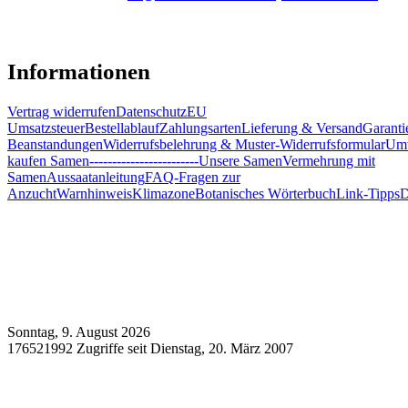
Informationen
Vertrag widerrufen
Datenschutz
EU
Umsatzsteuer
Bestellablauf
Zahlungsarten
Lieferung & Versand
Garanti
Beanstandungen
Widerrufsbelehrung & Muster-Widerrufsformular
Umw
kaufen Samen
------------------------
Unsere Samen
Vermehrung mit
Samen
Aussaatanleitung
FAQ-Fragen zur
Anzucht
Warnhinweis
Klimazone
Botanisches Wörterbuch
Link-Tipps
D
Sonntag, 9. August 2026
176521992 Zugriffe seit Dienstag, 20. März 2007