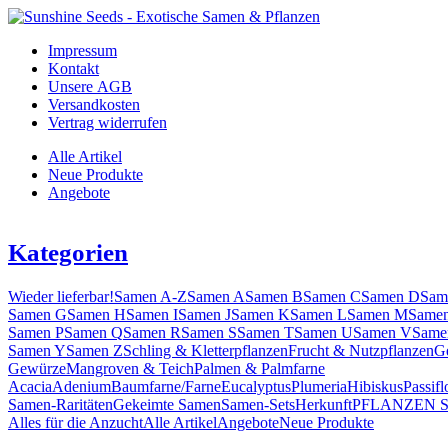
Impressum
Kontakt
Unsere AGB
Versandkosten
Vertrag widerrufen
Alle Artikel
Neue Produkte
Angebote
Kategorien
Wieder lieferbar!
Samen A-Z
Samen A
Samen B
Samen C
Samen D
Sam
Samen G
Samen H
Samen I
Samen J
Samen K
Samen L
Samen M
Same
Samen P
Samen Q
Samen R
Samen S
Samen T
Samen U
Samen V
Same
Samen Y
Samen Z
Schling & Kletterpflanzen
Frucht & Nutzpflanzen
G
Gewürze
Mangroven & Teich
Palmen & Palmfarne
Acacia
Adenium
Baumfarne/Farne
Eucalyptus
Plumeria
Hibiskus
Passifl
Samen-Raritäten
Gekeimte Samen
Samen-Sets
Herkunft
PFLANZEN 
Alles für die Anzucht
Alle Artikel
Angebote
Neue Produkte