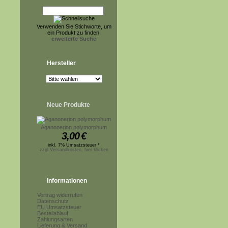
Verwenden Sie Stichworte, um
ein Produkt zu finden.
erweiterte Suche
Hersteller
Neue Produkte
Aganonerion polymorphum
3,00
€
inkl. 7% Umsatzsteuer *
zzgl.Versandkosten, hier klicken
Informationen
Vertrag widerrufen
Datenschutz
EU Umsatzsteuer
Bestellablauf
Zahlungsarten
Lieferung & Versand