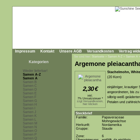
Impressum
Kontakt
Unsere AGB
Versandkosten
Vertrag wid
Sie sind hier:
Startseite
»
Samen A-Z
»
Samen A
Kategorien
Argemone pleiacanth
Wieder lieferbar!
Stachelmohn, White
Samen A-Z
(20 Korn)
Samen A
Samen B
Samen C
einjähriger, krautige
2,30
€
Samen D
angeordneten, bis zu 
Samen E
inkl.
Samen F
silbrig-weiß geäderten
7% Umsatzsteuer *
Samen G
zzgl.Versandkosten,
Petalen und zahlreic
Samen H
hier klicken
Samen I
Samen J
Steckbrief
Samen K
Familie:
Papaveraceae
Samen L
Mohngewächse
Samen M
Herkunft:
Nordamerika
Samen N
Gruppe:
Staude
Samen O
Samen P
Zone:
6
Samen Q
Überwinterung:
entfällt, da einjährig