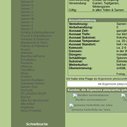
Samen R
Verwendung:
Garten, Topfgarten,
Samen S
Wintergarten
Samen T
Giftig:
in allen Teilen & Samen
Samen U
Samen V
Samen W
Anzuchtanleitung
Samen X
Vermehrung:
Samen
Samen Y
Vorbehandlung:
0
Samen Z
Aussaat Zeit:
ganzjäh
Schling & Kletterpflanzen
Aussaat Tiefe:
nur lei
Frucht & Nutzpflanzen
Aussaat Substrat:
Kokohum
Gemüse & Gewürze
Aussaat Temperatur:
ca. 20-
Mangroven & Teich
Aussaat Standort:
hell + 
Palmen & Palmfarne
Keimzeit:
ca. 2-
Acacia
Giessen:
in der
Adenium
Düngen:
monatli
Baumfarne/Farne
Schädlinge:
Spinnmi
Eucalyptus
Substrat:
Einheit
Plumeria
Weiterkultur:
hell bei
Hibiskus
Überwinterung:
entfällt
Passiflora
Musa
Freitag,
Proteen
Ich habe eine Frage zu
Argemone pleiacant
Samen-Raritäten
Gekeimte Samen
««
Argemone platyce
Samen-Sets
Kunden, die
Argemone pleiacantha
geka
Herkunft
PFLANZEN SHOP
Bücher
Abutilon sonneratianum
Ce
Alles für die Anzucht
Alle Artikel
Angebote
Ipomoea hederifolia var. lutea
Neue Produkte
Schnellsuche