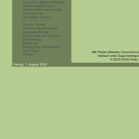
Garantie & Beanstandungen
Widerrufsbelehrung &
Muster-Widerrufsformular
Umweltschutz
Wir kaufen Samen
------------------------
Unsere Samen
Vermehrung mit Samen
Aussaatanleitung
FAQ-Fragen zur Anzucht
Warnhinweis
Klimazone
Botanisches Wörterbuch
Link-Tipps
Alle Preise inklusive
Umsatzsteue
Danke
Verkauf unter Zugrundelegu
© 2015-2026 Peter
Freitag, 7. August 2026