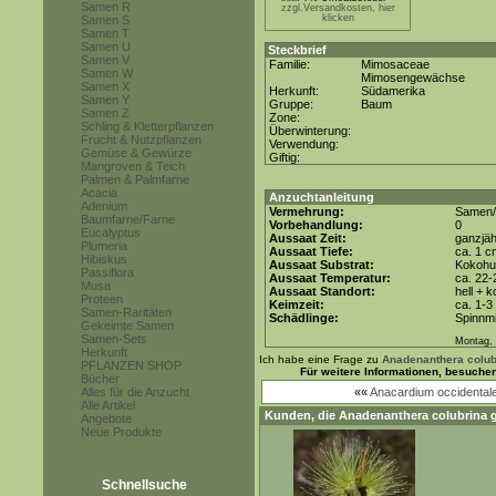
Samen R
zzgl.Versandkosten, hier
klicken
Samen S
Samen T
Samen U
Steckbrief
Samen V
Familie:
Mimosaceae
Samen W
Mimosengewächse
Samen X
Herkunft:
Südamerika
Samen Y
Gruppe:
Baum
Samen Z
Zone:
Schling & Kletterpflanzen
Überwinterung:
Frucht & Nutzpflanzen
Verwendung:
Gemüse & Gewürze
Giftig:
Mangroven & Teich
Palmen & Palmfarne
Acacia
Anzuchtanleitung
Adenium
Vermehrung:
Samen/
Baumfarne/Farne
Vorbehandlung:
0
Eucalyptus
Aussaat Zeit:
ganzjäh
Plumeria
Aussaat Tiefe:
ca. 1 c
Hibiskus
Aussaat Substrat:
Kokohum
Passiflora
Aussaat Temperatur:
ca. 22-
Musa
Aussaat Standort:
hell + 
Proteen
Keimzeit:
ca. 1-
Samen-Raritäten
Schädlinge:
Spinnmi
Gekeimte Samen
Samen-Sets
Montag, 
Herkunft
Ich habe eine Frage zu
Anadenanthera colub
PFLANZEN SHOP
Für weitere Informationen, besuche
Bücher
Alles für die Anzucht
««
Anacardium occidentale 
Alle Artikel
Kunden, die
Anadenanthera colubrina
g
Angebote
Neue Produkte
Schnellsuche