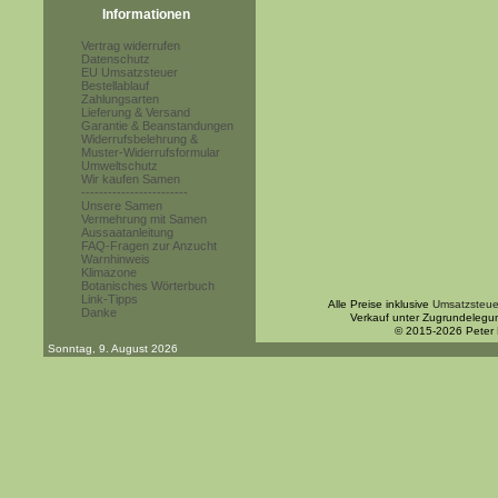
Informationen
Vertrag widerrufen
Datenschutz
EU Umsatzsteuer
Bestellablauf
Zahlungsarten
Lieferung & Versand
Garantie & Beanstandungen
Widerrufsbelehrung &
Muster-Widerrufsformular
Umweltschutz
Wir kaufen Samen
------------------------
Unsere Samen
Vermehrung mit Samen
Aussaatanleitung
FAQ-Fragen zur Anzucht
Warnhinweis
Klimazone
Botanisches Wörterbuch
Link-Tipps
Alle Preise inklusive
Umsatzsteue
Danke
Verkauf unter Zugrundelegu
© 2015-2026 Peter
Sonntag, 9. August 2026