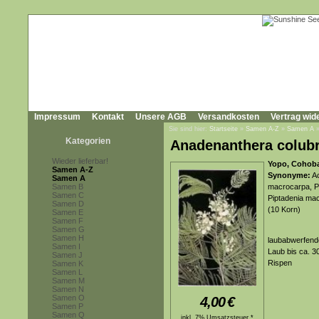
Impressum
Kontakt
Unsere AGB
Versandkosten
Vertrag wid
Sie sind hier:
Startseite
»
Samen A-Z
»
Samen A
Kategorien
Anadenanthera colubr
Wieder lieferbar!
Yopo, Cohoba,
Samen A-Z
Synonyme:
Ac
Samen A
Samen B
macrocarpa, Pip
Samen C
Piptadenia ma
Samen D
(10 Korn)
Samen E
Samen F
Samen G
Samen H
laubabwerfend
Samen I
Laub bis ca. 3
Samen J
Rispen
Samen K
Samen L
Samen M
Samen N
Samen O
4,00
€
Samen P
Samen Q
inkl. 7% Umsatzsteuer *