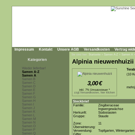
Impressum
Kontakt
Unsere AGB
Versandkosten
Vertrag wid
Sie sind hier:
Startseite
»
Samen A-Z
»
Samen A
Kategorien
Alpinia nieuwenhuizii
Wieder lieferbar!
Tera
Samen A-Z
(10 K
Samen A
Samen B
3,00
€
Samen C
Samen D
mehrj
Samen E
inkl. 7% Umsatzsteuer *
zzgl.Versandkosten, hier klicken
Samen F
Samen G
Samen H
Steckbrief
Samen I
Familie:
Zingiberaceae
Samen J
Ingwergewächse
Samen K
Herkunft:
Südostasien
Samen L
Gruppe:
Staude
Samen M
Samen N
Zone:
11
Samen O
Überwinterung:
Samen P
Verwendung:
Topfgarten, Wintergarten
Samen Q
Giftig: