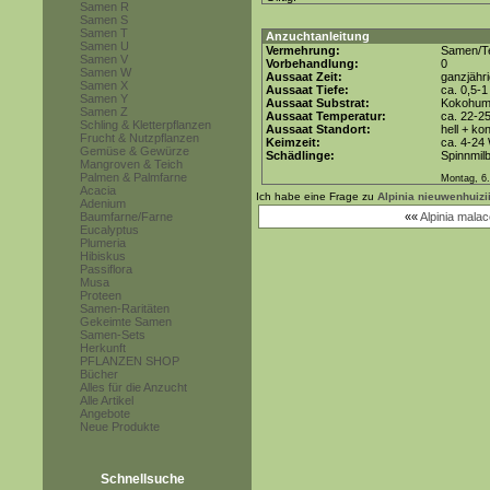
Samen R
Samen S
Samen T
Anzuchtanleitung
Samen U
Vermehrung:
Samen/Te
Samen V
Vorbehandlung:
0
Samen W
Aussaat Zeit:
ganzjähr
Samen X
Aussaat Tiefe:
ca. 0,5-
Samen Y
Aussaat Substrat:
Kokohum 
Samen Z
Aussaat Temperatur:
ca. 22-2
Schling & Kletterpflanzen
Aussaat Standort:
hell + ko
Frucht & Nutzpflanzen
Keimzeit:
ca. 4-24
Gemüse & Gewürze
Schädlinge:
Spinnmil
Mangroven & Teich
Palmen & Palmfarne
Montag, 6.
Acacia
Ich habe eine Frage zu
Alpinia nieuwenhuizi
Adenium
Baumfarne/Farne
««
Alpinia mala
Eucalyptus
Plumeria
Hibiskus
Passiflora
Musa
Proteen
Samen-Raritäten
Gekeimte Samen
Samen-Sets
Herkunft
PFLANZEN SHOP
Bücher
Alles für die Anzucht
Alle Artikel
Angebote
Neue Produkte
Schnellsuche