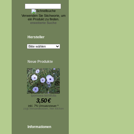
Verwenden Sie Stichworte, um
ein Produkt zu finden.
erweiterte Suche
Hersteller
Neue Produkte
Ipomoea ternifolia
3,50
€
inkl. 7% Umsatzsteuer *
zzgl.Versandkosten, hier klicken
Informationen