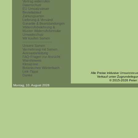
Vertrag widerrufen
Datenschutz
EU Umsatzsteuer
Bestellablauf
Zahlungsarten
Lieferung & Versand
Garantie & Beanstandungen
Widerrufsbelehrung &
Muster-Widerrufsformular
Umweltschutz
Wir kaufen Samen
------------------------
Unsere Samen
Vermehrung mit Samen
Aussaatanleitung
FAQ-Fragen zur Anzucht
Warnhinweis
Klimazone
Botanisches Wörterbuch
Link-Tipps
Alle Preise inklusive
Umsatzsteue
Danke
Verkauf unter Zugrundelegu
© 2015-2026 Peter
Montag, 10. August 2026