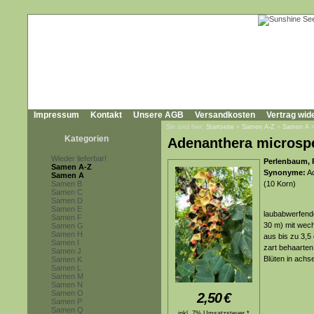
Impressum
Kontakt
Unsere AGB
Versandkosten
Vertrag wid
Sie sind hier:
Startseite
»
Samen A-Z
»
Samen A
Kategorien
Adenanthera microsp
Wieder lieferbar!
Perlenbaum, 
Samen A-Z
Synonyme:
Ad
Samen A
Samen B
(10 Korn)
Samen C
Samen D
Samen E
laubabwerfende
Samen F
30 m) mit wech
Samen G
Samen H
aus bis zu 3,5
Samen I
zart behaarten
Samen J
Blüten in achs
Samen K
Samen L
Samen M
Samen N
Samen O
2,50
€
Samen P
Samen Q
inkl. 7% Umsatzsteuer *