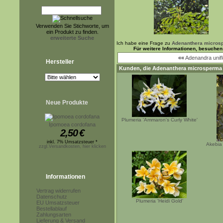
Verwenden Sie Stichworte, um
ein Produkt zu finden.
erweiterte Suche
Ich habe eine Frage zu
Adenanthera micros
Für weitere Informationen, besuchen
««
Adenandra unifl
Hersteller
Kunden, die
Adenanthera microsperma
Neue Produkte
Plumeria 'Ammaron's Curly White'
Ipomoea cordofana
2,50
€
inkl. 7% Umsatzsteuer *
Akebia 
zzgl.Versandkosten, hier klicken
Informationen
Vertrag widerrufen
Datenschutz
Plumeria 'Heidi Gold'
EU Umsatzsteuer
Bestellablauf
Zahlungsarten
Lieferung & Versand