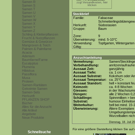
Samen R
zzgl.Versandkosten, hier
Samen S
klicken
Samen T
Samen U
Steckbrief
Samen V
Familie:
Fabaceae
Samen W
Schmetterlingsblütenge
Samen X
Herkunft:
Südostasien
Samen Y
Gruppe:
Baum
Samen Z
Schling & Kletterpflanzen
Zone:
9
Frucht & Nutzpflanzen
Überwinterung:
mind. 5-10°C
Gemüse & Gewürze
Verwendung:
Topfgarten, Wintergarten
Mangroven & Teich
Giftig:
Palmen & Palmfarne
Acacia
Adenium
Anzuchtanleitung
Baumfarne/Farne
Vermehrung:
Samen/Steckling
Eucalyptus
Vorbehandlung:
anritzen/aufrauh
Plumeria
Aussaat Zeit:
ganzjährig
Hibiskus
Aussaat Tiefe:
ca. 1 cm
Passiflora
Aussaat Substrat:
Kokohum oder Anz
Musa
Aussaat Temperatur:
ca. 25°C+
Proteen
Aussaat Standort:
hell + konstant fe
Samen-Raritäten
Keimzeit:
ca. 4-8 Wochen
Gekeimte Samen
Giessen:
in der Wachstums
Samen-Sets
Düngen:
alle 2 Wochen 0,
Herkunft
Schädlinge:
Spinnmilben > be
PFLANZEN SHOP
Substrat:
humose Einheitser
Bücher
Weiterkultur:
hell bei mind. 15-
Alles für die Anzucht
Überwinterung:
Ältere Exemplare 
Alle Artikel
Umgebungstempera
Angebote
Wurzelballen nicht
Neue Produkte
Dienstag, 18. Juli 2
Für eine größere Darstellung klicken Sie auf 
Schnellsuche