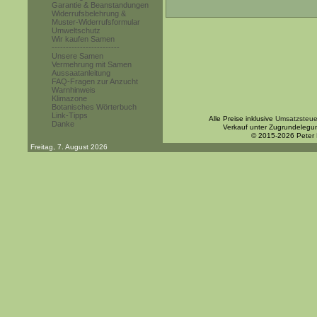
Garantie & Beanstandungen
Widerrufsbelehrung &
Muster-Widerrufsformular
Umweltschutz
Wir kaufen Samen
------------------------
Unsere Samen
Vermehrung mit Samen
Aussaatanleitung
FAQ-Fragen zur Anzucht
Warnhinweis
Klimazone
Botanisches Wörterbuch
Link-Tipps
Alle Preise inklusive
Umsatzsteue
Danke
Verkauf unter Zugrundelegu
© 2015-2026 Peter
Freitag, 7. August 2026