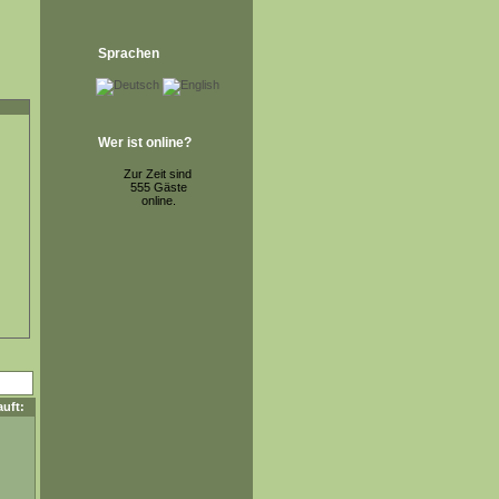
Sprachen
Wer ist online?
Zur Zeit sind
555 Gäste
online.
uft: