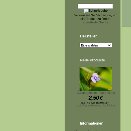
Verwenden Sie Stichworte, um
ein Produkt zu finden.
erweiterte Suche
Hersteller
Neue Produkte
Calopogonium mucunoides
2,50
€
inkl. 7% Umsatzsteuer *
zzgl.Versandkosten, hier klicken
Informationen