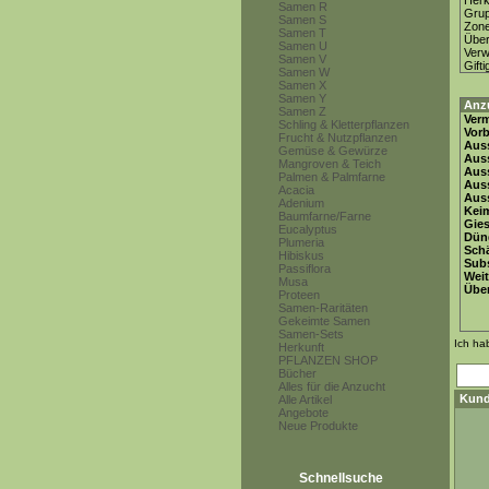
Herk
Samen R
Gru
Samen S
Zon
Samen T
Über
Samen U
Ver
Samen V
Gifti
Samen W
Samen X
Samen Y
Anz
Samen Z
Ver
Schling & Kletterpflanzen
Vor
Frucht & Nutzpflanzen
Auss
Gemüse & Gewürze
Auss
Mangroven & Teich
Auss
Palmen & Palmfarne
Aus
Acacia
Auss
Adenium
Keim
Baumfarne/Farne
Gie
Eucalyptus
Dün
Plumeria
Schä
Hibiskus
Subs
Passiflora
Weit
Musa
Übe
Proteen
Samen-Raritäten
Gekeimte Samen
Samen-Sets
Ich ha
Herkunft
PFLANZEN SHOP
Bücher
Alles für die Anzucht
Kund
Alle Artikel
Angebote
Neue Produkte
Schnellsuche