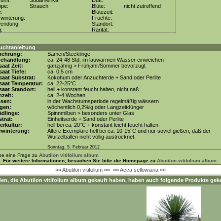
unft:
Südamerika
Duft:
ppe:
Strauch
Blüte:
nicht zutreffend
e:
Blütezeit:
winterung:
Früchte:
wendung:
Standort:
g:
Rarität:
uchtanleitung
mehrung:
Samen/Stecklinge
behandlung:
ca. 24-48 Std. im lauwarmen Wasser einweichen
aat Zeit:
ganzjährig > Frühjahr/Sommer bevorzugt
aat Tiefe:
ca. 0,5 cm
aat Substrat:
Kokohum oder Anzuchterde + Sand oder Perlite
saat Temperatur:
ca. 22-25°C
aat Standort:
hell + konstant feucht halten, nicht naß
zeit:
ca. 2-4 Wochen
ssen:
in der Wachstumsperiode regelmäßig wässern
gen:
wöchentlich 0,2%ig oder Langzeitdünger
dlinge:
Spinnmilben > besonders unter Glas
trat:
Einheitserde + Sand oder Perlite
erkultur:
hell bei ca. 20°C + konstant leicht feucht halten
rwinterung:
Ältere Exemplare hell bei ca. 10-15°C und nur soviel gießen, daß der
Wurzelballen nicht völlig austrocknet.
Sonntag, 5. Februar 2012
be eine Frage zu
Abutilon vitifolium album
Für weitere Informationen, besuchen Sie bitte die Homepage zu
Abutilon vitifolium album
.
««
Abutilon vitifolium
««
»»
Acca sellowiana
»»
en, die
Abutilon vitifolium album
gekauft haben, haben auch folgende Produkte geka