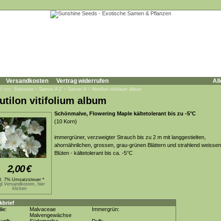
Versandkosten
Vertrag widerrufen
All
d hier:
Startseite
»
Samen A-Z
»
Samen A
»
Abutilon vitifolium album
utilon vitifolium album
Schönmalve, Flowering Maple kältetolerant bis zu -5°C
(10 Korn)
immergrüner, verzweigter Strauch bis zu 2 m mit langgestielten,
ahornähnlichen, grossen, grau-grünen Blättern und strahlend weissen
Blüten - kältetolerant bis ca. -5°C
2,00
€
kl. 7% Umsatzsteuer *
gl.Versandkosten, hier
klicken
kbrief
lie:
Malvaceae
Immergrün:
Malvengewächse