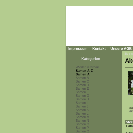
Impressum
Kontakt
Unsere AGB
Sie sin
Kategorien
Ab
Wieder lieferbar!
Samen A-Z
Samen A
Samen B
Samen C
Samen D
Samen E
Samen F
Samen G
Samen H
Samen I
Samen J
in
Samen K
zz
Samen L
Samen M
Samen N
Stec
Samen O
Fami
Samen P
Samen Q