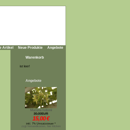
e Artikel
Neue Produkte
Angebote
Warenkorb
ist leer!
Angebote
Mucuna holtonii
30,00EUR
15,00
€
inkl. 7% Umsatzsteuer *
zzgl.Versandkosten, hier klicken