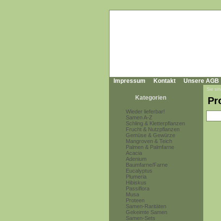
Impressum
Kontakt
Unsere AGB
Sie sin
Kategorien
Pr
Wieder lieferbar!
Samen A-Z
Schling & Kletterpflanzen
Frucht & Nutzpflanzen
Gemüse & Gewürze
Mangroven & Teich
Palmen & Palmfarne
Acacia
Adenium
Baumfarne/Farne
Eucalyptus
Plumeria
Hibiskus
Passiflora
Musa
Proteen
Samen-Raritäten
Gekeimte Samen
Samen-Sets