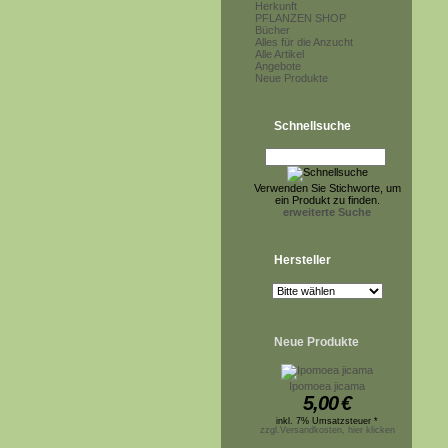
Herkunft
PFLANZEN SHOP
Bücher
Alles für die Anzucht
Alle Artikel
Angebote
Neue Produkte
Schnellsuche
Verwenden Sie Stichworte, um
ein Produkt zu finden.
erweiterte Suche
Hersteller
Neue Produkte
Ipomoea jicama
5,00
€
inkl. 7% Umsatzsteuer *
zzgl.Versandkosten, hier klicken