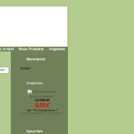
e Artikel
Neue Produkte
Angebote
Warenkorb
ist leer!
Angebote
Mucuna pruriens
12,00EUR
6,00
€
inkl. 7% Umsatzsteuer *
zzgl.Versandkosten, hier klicken
Sprachen