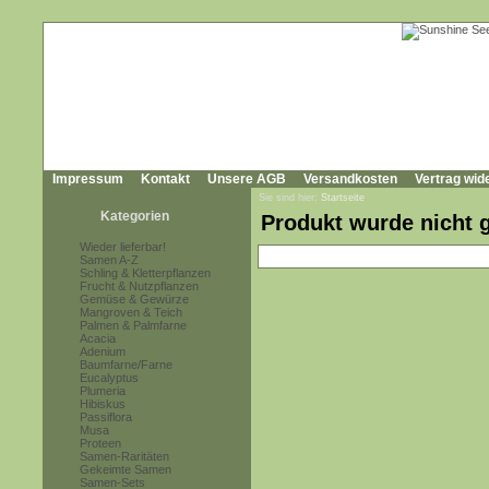
Impressum
Kontakt
Unsere AGB
Versandkosten
Vertrag wid
Sie sind hier:
Startseite
Kategorien
Produkt wurde nicht 
Wieder lieferbar!
Samen A-Z
Schling & Kletterpflanzen
Frucht & Nutzpflanzen
Gemüse & Gewürze
Mangroven & Teich
Palmen & Palmfarne
Acacia
Adenium
Baumfarne/Farne
Eucalyptus
Plumeria
Hibiskus
Passiflora
Musa
Proteen
Samen-Raritäten
Gekeimte Samen
Samen-Sets