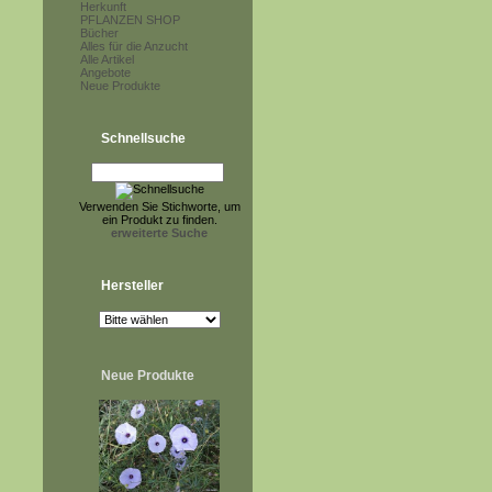
Herkunft
PFLANZEN SHOP
Bücher
Alles für die Anzucht
Alle Artikel
Angebote
Neue Produkte
Schnellsuche
Verwenden Sie Stichworte, um
ein Produkt zu finden.
erweiterte Suche
Hersteller
Neue Produkte