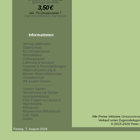
Ipomoea ternifolia
3,50
€
inkl. 7% Umsatzsteuer *
zzgl.Versandkosten, hier klicken
Informationen
Vertrag widerrufen
Datenschutz
EU Umsatzsteuer
Bestellablauf
Zahlungsarten
Lieferung & Versand
Garantie & Beanstandungen
Widerrufsbelehrung &
Muster-Widerrufsformular
Umweltschutz
Wir kaufen Samen
------------------------
Unsere Samen
Vermehrung mit Samen
Aussaatanleitung
FAQ-Fragen zur Anzucht
Warnhinweis
Klimazone
Botanisches Wörterbuch
Link-Tipps
Alle Preise inklusive
Umsatzsteue
Danke
Verkauf unter Zugrundelegu
© 2015-2026 Peter
Freitag, 7. August 2026