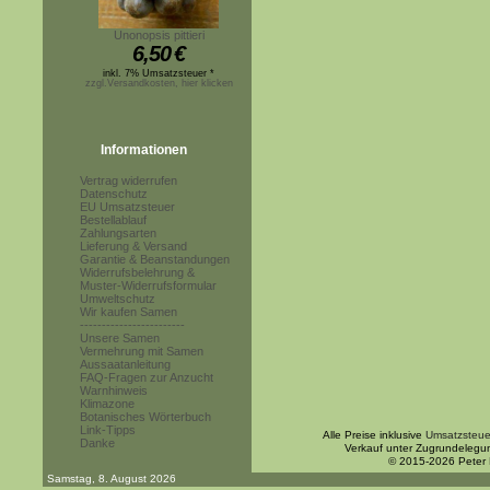
Unonopsis pittieri
6,50
€
inkl. 7% Umsatzsteuer *
zzgl.Versandkosten, hier klicken
Informationen
Vertrag widerrufen
Datenschutz
EU Umsatzsteuer
Bestellablauf
Zahlungsarten
Lieferung & Versand
Garantie & Beanstandungen
Widerrufsbelehrung &
Muster-Widerrufsformular
Umweltschutz
Wir kaufen Samen
------------------------
Unsere Samen
Vermehrung mit Samen
Aussaatanleitung
FAQ-Fragen zur Anzucht
Warnhinweis
Klimazone
Botanisches Wörterbuch
Link-Tipps
Alle Preise inklusive
Umsatzsteue
Danke
Verkauf unter Zugrundelegu
© 2015-2026 Peter
Samstag, 8. August 2026