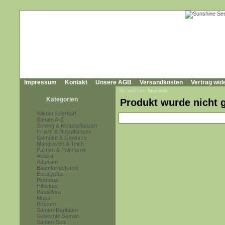
Impressum
Kontakt
Unsere AGB
Versandkosten
Vertrag wid
Sie sind hier:
Startseite
Kategorien
Produkt wurde nicht 
Wieder lieferbar!
Samen A-Z
Schling & Kletterpflanzen
Frucht & Nutzpflanzen
Gemüse & Gewürze
Mangroven & Teich
Palmen & Palmfarne
Acacia
Adenium
Baumfarne/Farne
Eucalyptus
Plumeria
Hibiskus
Passiflora
Musa
Proteen
Samen-Raritäten
Gekeimte Samen
Samen-Sets