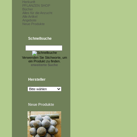
Herkunft
PFLANZEN SHOP
Bücher
Alles für die Anzucht
Alle Artikel
Angebote
Neue Produkte
Schnellsuche
Verwenden Sie Stichworte, um
ein Produkt zu finden.
erweiterte Suche
Hersteller
Neue Produkte