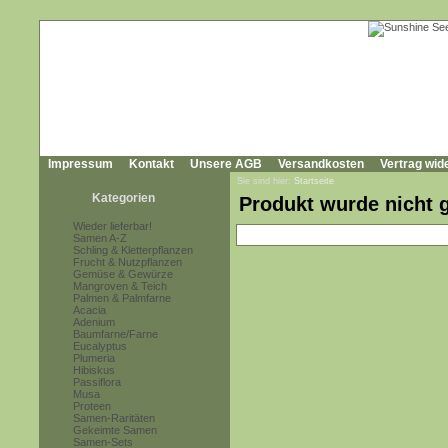
Impressum
Kontakt
Unsere AGB
Versandkosten
Vertrag wid
Sie sind hier:
Startseite
Kategorien
Produkt wurde nicht 
Wieder lieferbar!
Samen A-Z
Schling & Kletterpflanzen
Frucht & Nutzpflanzen
Gemüse & Gewürze
Mangroven & Teich
Palmen & Palmfarne
Acacia
Adenium
Baumfarne/Farne
Eucalyptus
Plumeria
Hibiskus
Passiflora
Musa
Proteen
Samen-Raritäten
Gekeimte Samen
Samen-Sets