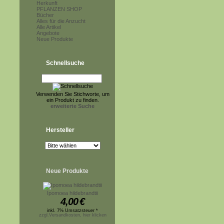
Herkunft
PFLANZEN SHOP
Bücher
Alles für die Anzucht
Alle Artikel
Angebote
Neue Produkte
Schnellsuche
Verwenden Sie Stichworte, um
ein Produkt zu finden.
erweiterte Suche
Hersteller
Neue Produkte
Ipomoea hildebrandtii
4,00
€
inkl. 7% Umsatzsteuer *
zzgl.Versandkosten, hier klicken