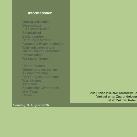
Informationen
Vertrag widerrufen
Datenschutz
EU Umsatzsteuer
Bestellablauf
Zahlungsarten
Lieferung & Versand
Garantie & Beanstandungen
Widerrufsbelehrung &
Muster-Widerrufsformular
Umweltschutz
Wir kaufen Samen
------------------------
Unsere Samen
Vermehrung mit Samen
Aussaatanleitung
FAQ-Fragen zur Anzucht
Warnhinweis
Klimazone
Botanisches Wörterbuch
Link-Tipps
Alle Preise inklusive
Umsatzsteue
Danke
Verkauf unter Zugrundelegu
© 2015-2026 Peter
Sonntag, 9. August 2026