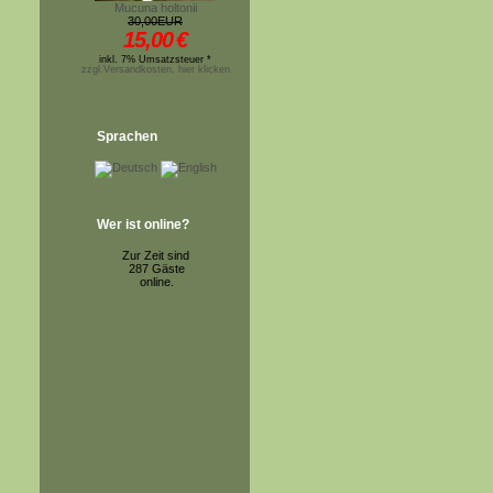
Mucuna holtonii
30,00EUR
15,00
€
inkl. 7% Umsatzsteuer *
zzgl.Versandkosten, hier klicken
Sprachen
Wer ist online?
Zur Zeit sind
287 Gäste
online.