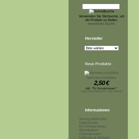
Verwenden Sie Stichworte, um
ein Produkt zu finden.
erweiterte Suche
Hersteller
Neue Produkte
Ipomoea cordofana
2,50
€
inkl. 7% Umsatzsteuer *
zzgl.Versandkosten, hier klicken
Informationen
Vertrag widerrufen
Datenschutz
EU Umsatzsteuer
Bestellablauf
Zahlungsarten
Lieferung & Versand