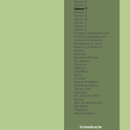
Samen R
Samen S
Samen T
Samen U
Samen V
Samen W
Samen X
Samen Y
Samen Z
Schling & Kletterpflanzen
Frucht & Nutzpflanzen
Gemüse & Gewürze
Mangroven & Teich
Palmen & Palmfarne
Acacia
Adenium
Baumfarne/Farne
Eucalyptus
Plumeria
Hibiskus
Passiflora
Musa
Proteen
Samen-Raritäten
Gekeimte Samen
Samen-Sets
Herkunft
PFLANZEN SHOP
Bücher
Alles für die Anzucht
Alle Artikel
Angebote
Neue Produkte
Schnellsuche