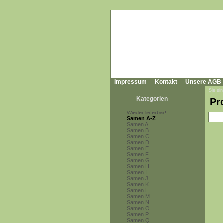
Impressum
Kontakt
Unsere AGB
Sie sin
Kategorien
Pr
Wieder lieferbar!
Samen A-Z
Samen A
Samen B
Samen C
Samen D
Samen E
Samen F
Samen G
Samen H
Samen I
Samen J
Samen K
Samen L
Samen M
Samen N
Samen O
Samen P
Samen Q