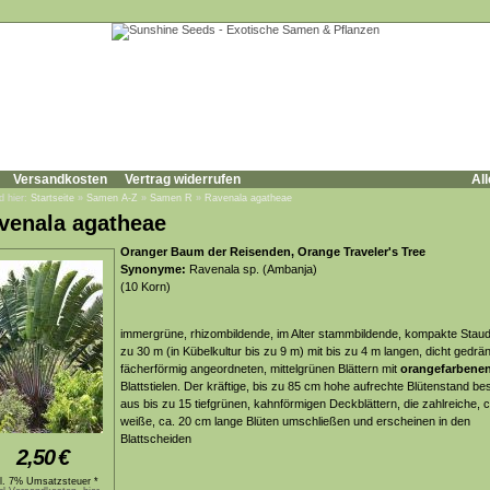
Versandkosten
Vertrag widerrufen
All
d hier:
Startseite
»
Samen A-Z
»
Samen R
»
Ravenala agatheae
venala agatheae
Oranger Baum der Reisenden, Orange Traveler's Tree
Synonyme:
Ravenala sp. (Ambanja)
(10 Korn)
immergrüne, rhizombildende, im Alter stammbildende, kompakte Staud
zu 30 m (in Kübelkultur bis zu 9 m) mit bis zu 4 m langen, dicht gedrä
fächerförmig angeordneten, mittelgrünen Blättern mit
orangefarbene
Blattstielen. Der kräftige, bis zu 85 cm hohe aufrechte Blütenstand be
aus bis zu 15 tiefgrünen, kahnförmigen Deckblättern, die zahlreiche, 
weiße, ca. 20 cm lange Blüten umschließen und erscheinen in den
Blattscheiden
2,50
€
kl. 7% Umsatzsteuer *