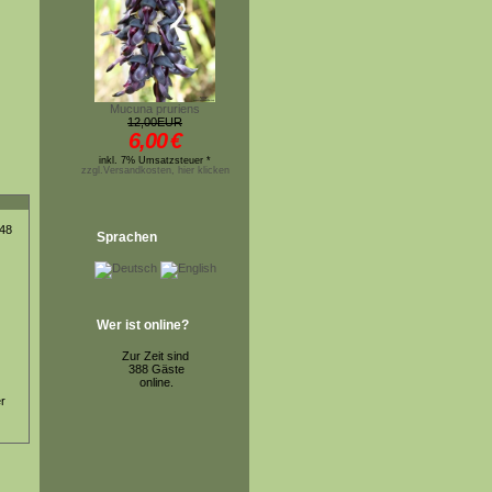
Mucuna pruriens
12,00EUR
6,00
€
inkl. 7% Umsatzsteuer *
zzgl.Versandkosten, hier klicken
-48
Sprachen
Wer ist online?
Zur Zeit sind
388 Gäste
online.
er