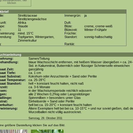
gl.Versandkosten, hier
klicken
kbrief
lie:
Strelitziaceae
Immergrün:
ja
Strelitziengewächse
unft:
Afrika
Duft:
ppe:
Staude
Blüte:
creme, creme-weiß
e:
11
Blütezeit:
Winter-Frühjahr
winterung:
mind. 15°C
Früchte:
wendung:
Topfgarten, Wintergarten,
Standort:
sonnig-halbschattig
Zimmerkultur
g:
Rarität:
uchtanleitung
mehrung:
Samen/Teilung
behandlung:
blaue Wachsschicht entfernen, mit heißem Wasser übergießen + ca. 24
Std. in Kaliumnitrat, Buttermilch oder flüssiger Schmierseife einweichen
aat Zeit:
ganzjährig
aat Tiefe:
ca. 1 cm
aat Substrat:
Kokohum oder Anzuchterde + Sand oder Perlite
saat Temperatur:
ca. 25-28°C
aat Standort:
hell + konstant feucht halten, nicht naß
zeit:
ca. 3-6 Monate
ssen:
in der Wachstumsperiode reichlich wässern
gen:
alle 2 Wochen 0,2%ig oder Langzeitdünger
dlinge:
Spinnmilben > besonders unter Glas
trat:
Einheitserde + Sand oder Perlite
erkultur:
hell bei ca. 15-20°C + konstant feucht halten
rwinterung:
Ältere Exemplare hell bei bei ca. 10-15°C + und nur soviel gießen, daß d
Wurzelballen nicht völlig austrocknet.
Samstag, 29. Oktober 2011
ine größere Darstellung klicken Sie auf das Bild.