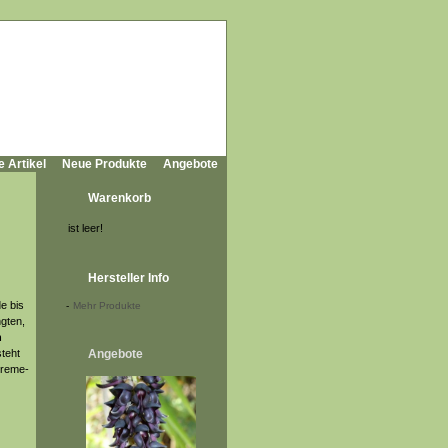
e Artikel
Neue Produkte
Angebote
Warenkorb
ist leer!
Hersteller Info
e bis
-
Mehr Produkte
ngten,
n
steht
Angebote
creme-