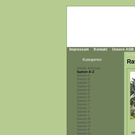
Impressum
Kontakt
Unsere AGB
Sie sin
Kategorien
Ra
Wieder lieferbar!
Samen A-Z
Samen A
Samen B
Samen C
Samen D
Samen E
Samen F
Samen G
Samen H
Samen I
Samen J
Samen K
Samen L
Samen M
Samen N
Samen O
Samen P
in
Samen Q