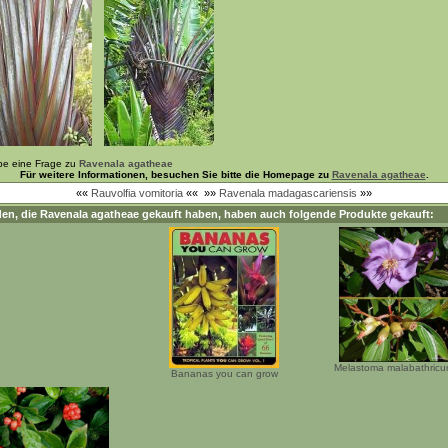
be eine Frage zu
Ravenala agatheae
Für weitere Informationen, besuchen Sie bitte die Homepage zu
Ravenala agatheae
.
««
Rauvolfia vomitoria
««
»»
Ravenala madagascariensis
»»
en, die
Ravenala agatheae
gekauft haben, haben auch folgende Produkte gekauft:
Melastoma malabathric
Bananas you can grow