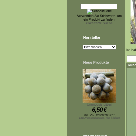
Verwenden Sie Stichworte, um
ein Produkt zu finden.
erweiterte Suche
Hersteller
Ich ha
Neue Produkte
Kund
Unonopsis pittieri
6,50
€
inkl. 7% Umsatzsteuer *
zzgl.Versandkosten, hier klicken