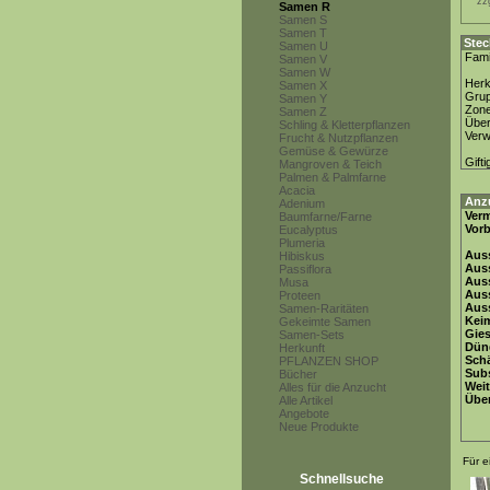
zz
Samen R
Samen S
Samen T
Stec
Samen U
Fami
Samen V
Samen W
Herk
Samen X
Gru
Samen Y
Zon
Samen Z
Über
Schling & Kletterpflanzen
Ver
Frucht & Nutzpflanzen
Gemüse & Gewürze
Gifti
Mangroven & Teich
Palmen & Palmfarne
Acacia
Anz
Adenium
Ver
Baumfarne/Farne
Vor
Eucalyptus
Plumeria
Auss
Hibiskus
Auss
Passiflora
Auss
Musa
Aus
Proteen
Auss
Samen-Raritäten
Keim
Gekeimte Samen
Gie
Samen-Sets
Dün
Herkunft
Schä
PFLANZEN SHOP
Subs
Bücher
Weit
Alles für die Anzucht
Übe
Alle Artikel
Angebote
Neue Produkte
Für e
Schnellsuche