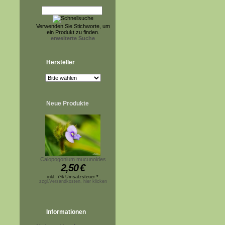
Verwenden Sie Stichworte, um
ein Produkt zu finden.
erweiterte Suche
Hersteller
Neue Produkte
Calopogonium mucunoides
2,50
€
inkl. 7% Umsatzsteuer *
zzgl.Versandkosten, hier klicken
Informationen