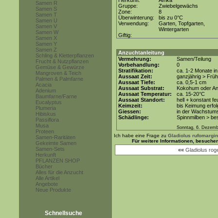
Herkunft:
Afrika
Samen R
Gruppe:
Zwiebelgewächs
Samen S
Zone:
8
Samen T
Überwinterung:
bis zu 0°C
Samen U
Verwendung:
Garten, Topfgarten,
Samen V
Wintergarten
Samen W
Giftig:
Samen X
Samen Y
Samen Z
Anzuchtanleitung
Schling & Kletterpflanzen
Vermehrung:
Samen/Teilung
Frucht & Nutzpflanzen
Vorbehandlung:
0
Gemüse & Gewürze
Stratifikation:
ca. 1-2 Monate i
Mangroven & Teich
Aussaat Zeit:
ganzjährig > Früh
Palmen & Palmfarne
Aussaat Tiefe:
ca. 0,5-1 cm
Acacia
Aussaat Substrat:
Kokohum oder Anz
Adenium
Aussaat Temperatur:
ca. 15-20°C
Baumfarne/Farne
Aussaat Standort:
hell + konstant fe
Eucalyptus
Keimzeit:
bis Keimung erfol
Plumeria
Giessen:
in der Wachstum
Hibiskus
Schädlinge:
Spinnmilben > be
Passiflora
Musa
Sonntag, 6. Dezemb
Proteen
Ich habe eine Frage zu
Gladiolus rufomargi
Samen-Raritäten
Für weitere Informationen, besuche
Gekeimte Samen
Samen-Sets
««
Gladiolus roge
Herkunft
PFLANZEN SHOP
Bücher
Alles für die Anzucht
Alle Artikel
Angebote
Neue Produkte
Schnellsuche