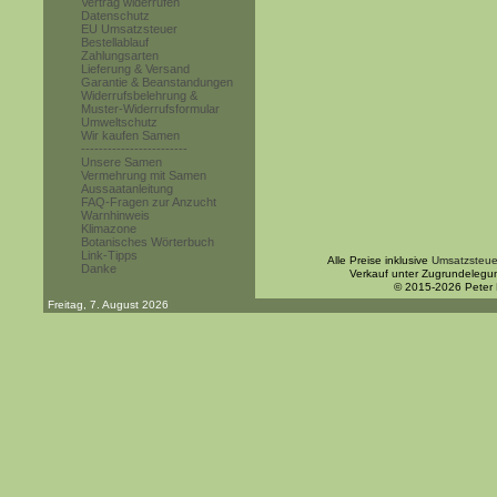
Vertrag widerrufen
Datenschutz
EU Umsatzsteuer
Bestellablauf
Zahlungsarten
Lieferung & Versand
Garantie & Beanstandungen
Widerrufsbelehrung &
Muster-Widerrufsformular
Umweltschutz
Wir kaufen Samen
------------------------
Unsere Samen
Vermehrung mit Samen
Aussaatanleitung
FAQ-Fragen zur Anzucht
Warnhinweis
Klimazone
Botanisches Wörterbuch
Link-Tipps
Alle Preise inklusive
Umsatzsteue
Danke
Verkauf unter Zugrundelegu
© 2015-2026 Peter
Freitag, 7. August 2026