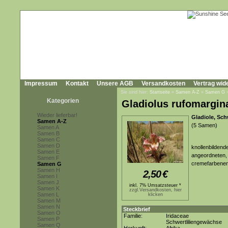
Impressum
Kontakt
Unsere AGB
Versandkosten
Vertrag wid
Sie sind hier:
Startseite
»
Samen A-Z
»
Samen G
Kategorien
Gladiolus rufomargin
Wieder lieferbar!
Gladiole, Schw
Samen A-Z
(5 Samen)
Samen A
Samen B
Samen C
Samen D
knollenbildend
Samen E
angeordneten, 
Samen F
cremefarbenen 
Samen G
Samen H
2,50
€
Samen I
Samen J
inkl. 7% Umsatzsteuer *
Samen K
zzgl.Versandkosten, hier
Samen L
klicken
Samen M
Samen N
Steckbrief
Samen O
Familie:
Iridaceae
Samen P
Schwertliliengewächse
Samen Q