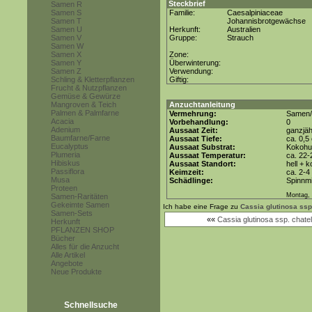
Steckbrief
Samen R
Samen S
Familie:
Caesalpiniaceae
Samen T
Johannisbrotgewächse
Samen U
Herkunft:
Australien
Samen V
Gruppe:
Strauch
Samen W
Samen X
Zone:
Samen Y
Überwinterung:
Samen Z
Verwendung:
Schling & Kletterpflanzen
Giftig:
Frucht & Nutzpflanzen
Gemüse & Gewürze
Mangroven & Teich
Anzuchtanleitung
Palmen & Palmfarne
Vermehrung:
Samen/
Acacia
Vorbehandlung:
0
Adenium
Aussaat Zeit:
ganzjäh
Baumfarne/Farne
Aussaat Tiefe:
ca. 0,5
Eucalyptus
Aussaat Substrat:
Kokohum
Plumeria
Aussaat Temperatur:
ca. 22-
Hibiskus
Aussaat Standort:
hell + 
Passiflora
Keimzeit:
ca. 2-
Musa
Schädlinge:
Spinnmi
Proteen
Montag, 
Samen-Raritäten
Gekeimte Samen
Ich habe eine Frage zu
Cassia glutinosa ssp.
Samen-Sets
««
Cassia glutinosa ssp. chatel
Herkunft
PFLANZEN SHOP
Bücher
Alles für die Anzucht
Alle Artikel
Angebote
Neue Produkte
Schnellsuche