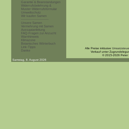
Garantie & Beanstandungen
Widerrufsbelehrung &
Muster-Widerrufsformular
Umweltschutz
Wir kaufen Samen
------------------------
Unsere Samen
Vermehrung mit Samen
Aussaatanleitung
FAQ-Fragen zur Anzucht
Warnhinweis
Klimazone
Botanisches Wörterbuch
Link-Tipps
Alle Preise inklusive
Umsatzsteue
Danke
Verkauf unter Zugrundelegu
© 2015-2026 Peter
Samstag, 8. August 2026