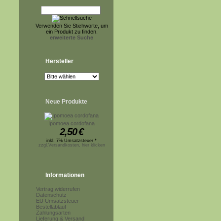
Verwenden Sie Stichworte, um
ein Produkt zu finden.
erweiterte Suche
Hersteller
Neue Produkte
Ipomoea cordofana
2,50
€
inkl. 7% Umsatzsteuer *
zzgl.Versandkosten, hier klicken
Informationen
Vertrag widerrufen
Datenschutz
EU Umsatzsteuer
Bestellablauf
Zahlungsarten
Lieferung & Versand