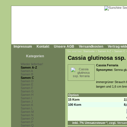
Impressum
Kontakt
Unsere AGB
Versandkosten
Vertrag wid
Sie sind hier:
Startseite
»
Samen A-Z
»
Samen C
Kategorien
Cassia glutinosa ssp. 
Wieder lieferbar!
Cassia Ferraria
Samen A-Z
Synonyme:
Senna glut
Samen A
Samen B
Samen C
Samen D
immergrüner Strauch b
Samen E
langen und 1,6 cm brei
Samen F
Samen G
Samen H
Option
Samen I
15 Korn
2
Samen J
100 Korn
8
Samen K
Samen L
Samen M
Samen N
Samen O
Samen P
inkl. 7% Umsatzsteuer *, zzgl.
Versan
Samen Q