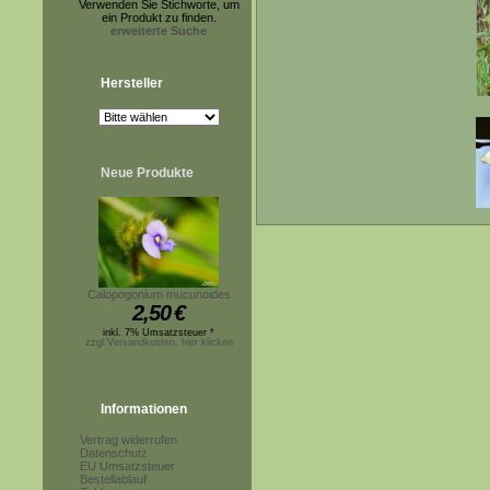
Verwenden Sie Stichworte, um
ein Produkt zu finden.
erweiterte Suche
Hersteller
Neue Produkte
Calopogonium mucunoides
2,50
€
inkl. 7% Umsatzsteuer *
zzgl.Versandkosten, hier klicken
Informationen
Vertrag widerrufen
Datenschutz
EU Umsatzsteuer
Bestellablauf