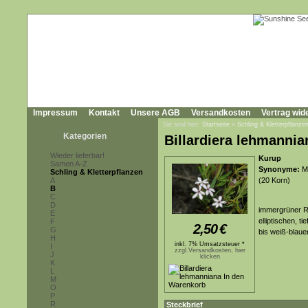
Impressum
Kontakt
Unsere AGB
Versandkosten
Vertrag wid
Sie sind hier:
Startseite
»
Schling & Kletterpflanze
Kategorien
Billardiera lehmannia
Wieder lieferbar!
Kurup
Samen A-Z
Synonyme:
Ma
Schling & Kletterpflanzen
A
(20 Korn)
B
C
D
immergrüner R
E
elliptischen, t
F
2,50
€
G
bis weiß-blaue
H
inkl. 7% Umsatzsteuer *
I
zzgl.Versandkosten, hier
J
klicken
K
L
M
O
P
R
Steckbrief