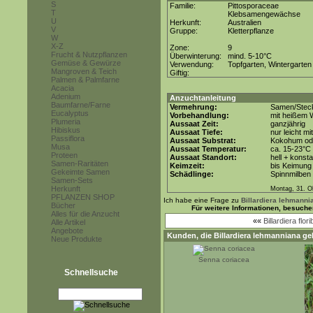
S
Familie:
Pittosporaceae
T
Klebsamengewächse
U
Herkunft:
Australien
V
Gruppe:
Kletterpflanze
W
X-Z
Zone:
9
Frucht & Nutzpflanzen
Überwinterung:
mind. 5-10°C
Gemüse & Gewürze
Verwendung:
Topfgarten, Wintergarten
Mangroven & Teich
Giftig:
Palmen & Palmfarne
Acacia
Adenium
Anzuchtanleitung
Baumfarne/Farne
Vermehrung:
Samen/Steck
Eucalyptus
Vorbehandlung:
mit heißem 
Plumeria
Aussaat Zeit:
ganzjährig
Hibiskus
Aussaat Tiefe:
nur leicht m
Passiflora
Aussaat Substrat:
Kokohum ode
Musa
Aussaat Temperatur:
ca. 15-23°C
Proteen
Aussaat Standort:
hell + konsta
Samen-Raritäten
Keimzeit:
bis Keimung 
Gekeimte Samen
Schädlinge:
Spinnmilben
Samen-Sets
Herkunft
Montag, 31. O
PFLANZEN SHOP
Ich habe eine Frage zu
Billardiera lehmanni
Bücher
Für weitere Informationen, besuche
Alles für die Anzucht
««
Billardiera flor
Alle Artikel
Angebote
Kunden, die
Billardiera lehmanniana
gek
Neue Produkte
Senna coriacea
Schnellsuche