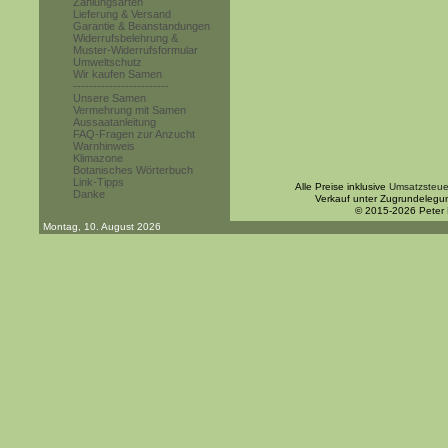
Zahlungsarten
Lieferung & Versand
Garantie & Beanstandungen
Widerrufsbelehrung &
Muster-Widerrufsformular
Umweltschutz
Wir kaufen Samen
------------------------
Unsere Samen
Vermehrung mit Samen
Aussaatanleitung
FAQ-Fragen zur Anzucht
Warnhinweis
Klimazone
Botanisches Wörterbuch
Link-Tipps
Alle Preise inklusive
Umsatzsteue
Danke
Verkauf unter Zugrundelegu
© 2015-2026 Peter
Montag, 10. August 2026