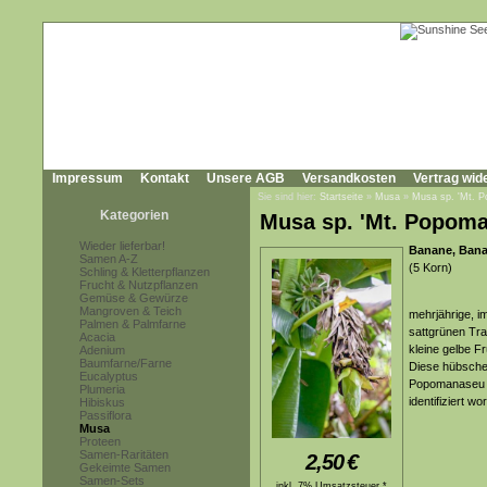
Impressum
Kontakt
Unsere AGB
Versandkosten
Vertrag wid
Sie sind hier:
Startseite
»
Musa
»
Musa sp. 'Mt. 
Kategorien
Musa sp. 'Mt. Popom
Wieder lieferbar!
Banane, Ban
Samen A-Z
(5 Korn)
Schling & Kletterpflanzen
Frucht & Nutzpflanzen
Gemüse & Gewürze
Mangroven & Teich
mehrjährige, 
Palmen & Palmfarne
sattgrünen Tra
Acacia
kleine gelbe F
Adenium
Baumfarne/Farne
Diese hübsche
Eucalyptus
Popomanaseu a
Plumeria
identifiziert wo
Hibiskus
Passiflora
Musa
Proteen
Samen-Raritäten
2,50
€
Gekeimte Samen
Samen-Sets
inkl. 7% Umsatzsteuer *