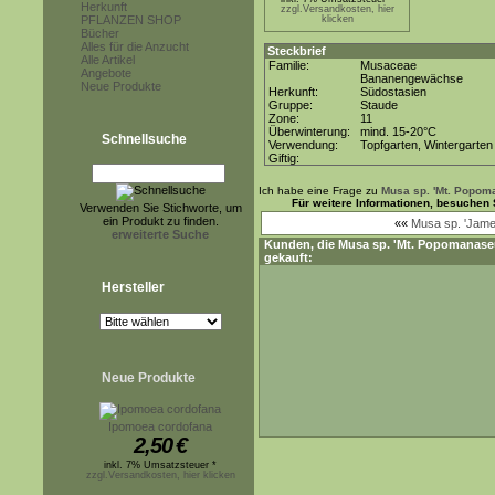
Herkunft
zzgl.Versandkosten, hier
PFLANZEN SHOP
klicken
Bücher
Alles für die Anzucht
Steckbrief
Alle Artikel
Familie:
Musaceae
Angebote
Bananengewächse
Neue Produkte
Herkunft:
Südostasien
Gruppe:
Staude
Zone:
11
Überwinterung:
mind. 15-20°C
Schnellsuche
Verwendung:
Topfgarten, Wintergarten
Giftig:
Ich habe eine Frage zu
Musa sp. 'Mt. Popom
Für weitere Informationen, besuchen 
Verwenden Sie Stichworte, um
ein Produkt zu finden.
««
Musa sp. 'James
erweiterte Suche
Kunden, die
Musa sp. 'Mt. Popomanase
gekauft:
Hersteller
Neue Produkte
Ipomoea cordofana
2,50
€
inkl. 7% Umsatzsteuer *
zzgl.Versandkosten, hier klicken