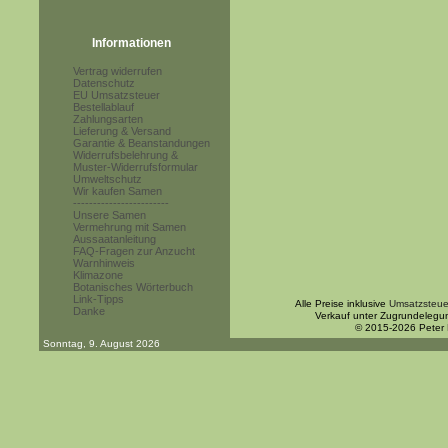
Informationen
Vertrag widerrufen
Datenschutz
EU Umsatzsteuer
Bestellablauf
Zahlungsarten
Lieferung & Versand
Garantie & Beanstandungen
Widerrufsbelehrung &
Muster-Widerrufsformular
Umweltschutz
Wir kaufen Samen
------------------------
Unsere Samen
Vermehrung mit Samen
Aussaatanleitung
FAQ-Fragen zur Anzucht
Warnhinweis
Klimazone
Botanisches Wörterbuch
Link-Tipps
Alle Preise inklusive
Umsatzsteue
Danke
Verkauf unter Zugrundelegu
© 2015-2026 Peter
Sonntag, 9. August 2026