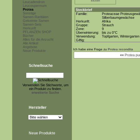
klicken
Leucadendron
Leucospermum
Protea
Steckbrief
Sonstige
Familie:
Proteaceae Proteusgew
Samen-Raritäten
Silberbaumgewächse
Gekeimte Samen
Herkunft:
Afrika
Samen-Sets
Gruppe:
Strauch
Herkunft
Zone:
9
PFLANZEN SHOP
Überwinterung:
bis zu 0°C
Bücher
Verwendung:
Topfgarten, Wintergarten
Alles für die Anzucht
Giftig:
Alle Artikel
Angebote
Ich habe eine Frage zu
Protea recondita
Neue Produkte
««
Protea pu
Schnellsuche
Verwenden Sie Stichworte, um
ein Produkt zu finden.
erweiterte Suche
Hersteller
Neue Produkte