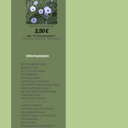
Ipomoea ternifolia
3,50
€
inkl. 7% Umsatzsteuer *
zzgl.Versandkosten, hier klicken
Informationen
Vertrag widerrufen
Datenschutz
EU Umsatzsteuer
Bestellablauf
Zahlungsarten
Lieferung & Versand
Garantie & Beanstandungen
Widerrufsbelehrung &
Muster-Widerrufsformular
Umweltschutz
Wir kaufen Samen
------------------------
Unsere Samen
Vermehrung mit Samen
Aussaatanleitung
FAQ-Fragen zur Anzucht
Warnhinweis
Klimazone
Botanisches Wörterbuch