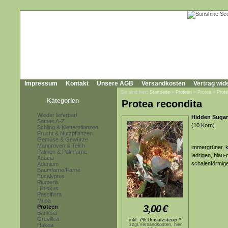
Impressum
Kontakt
Unsere AGB
Versandkosten
Vertrag wid
Sie sind hier:
Startseite
»
Proteen
»
Protea
»
Prote
Kategorien
Protea recondita
Wieder lieferbar!
Hidden Suga
Samen A-Z
(10 Korn)
Schling & Kletterpflanzen
Frucht & Nutzpflanzen
Gemüse & Gewürze
Mangroven & Teich
immergrüner, k
Palmen & Palmfarne
ledrigen, blau
Acacia
schalenförmige
Adenium
Baumfarne/Farne
Eucalyptus
Plumeria
Hibiskus
Passiflora
Musa
3,00
€
Proteen
Banksia
Grevillea
inkl. 7% Umsatzsteuer *
Hakea
zzgl.Versandkosten, hier