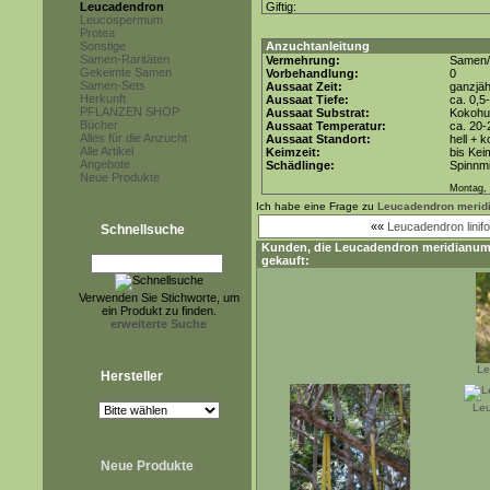
Leucadendron
Giftig:
Leucospermum
Protea
Sonstige
Anzuchtanleitung
Samen-Raritäten
Vermehrung:
Samen/
Gekeimte Samen
Vorbehandlung:
0
Samen-Sets
Aussaat Zeit:
ganzjäh
Herkunft
Aussaat Tiefe:
ca. 0,5
PFLANZEN SHOP
Aussaat Substrat:
Kokohum
Bücher
Aussaat Temperatur:
ca. 20-
Alles für die Anzucht
Aussaat Standort:
hell + 
Alle Artikel
Keimzeit:
bis Kei
Angebote
Schädlinge:
Spinnmi
Neue Produkte
Montag, 
Ich habe eine Frage zu
Leucadendron merid
««
Leucadendron linifo
Schnellsuche
Kunden, die
Leucadendron meridianu
gekauft:
Verwenden Sie Stichworte, um
ein Produkt zu finden.
erweiterte Suche
Le
Hersteller
Leu
Neue Produkte