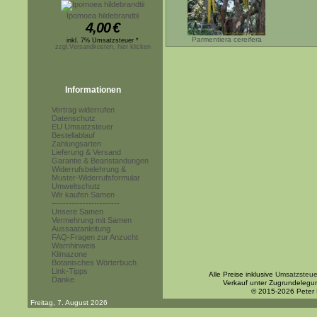
Ipomoea hildebrandtii
4,00
€
Parmentiera cereifera
inkl. 7% Umsatzsteuer *
zzgl.Versandkosten, hier klicken
Informationen
Vertrag widerrufen
Datenschutz
EU Umsatzsteuer
Bestellablauf
Zahlungsarten
Lieferung & Versand
Garantie & Beanstandungen
Widerrufsbelehrung &
Muster-Widerrufsformular
Umweltschutz
Wir kaufen Samen
------------------------
Unsere Samen
Vermehrung mit Samen
Aussaatanleitung
FAQ-Fragen zur Anzucht
Warnhinweis
Klimazone
Botanisches Wörterbuch
Link-Tipps
Alle Preise inklusive
Umsatzsteue
Danke
Verkauf unter Zugrundelegu
© 2015-2026 Peter
Freitag, 7. August 2026