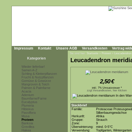
Impressum
Kontakt
Unsere AGB
Versandkosten
Vertrag wid
Sie sind hier:
Startseite
»
Proteen
»
Leucadendron
Kategorien
Leucadendron merid
Wieder lieferbar!
Samen A-Z
Schling & Kletterpflanzen
Frucht & Nutzpflanzen
2,50
€
Gemüse & Gewürze
Mangroven & Teich
Palmen & Palmfarne
inkl. 7% Umsatzsteuer *
zzgl.Versandkosten, hier klicken
Acacia
Adenium
Baumfarne/Farne
Eucalyptus
Steckbrief
Plumeria
Hibiskus
Familie:
Proteaceae Proteusgew
Passiflora
Silberbaumgewächse
Musa
Herkunft:
Afrika
Proteen
Gruppe:
Strauch
Banksia
Zone:
9
Grevillea
Überwinterung:
mind. 0-5°C
Hakea
Verwendung:
Topfgarten, Wintergarten