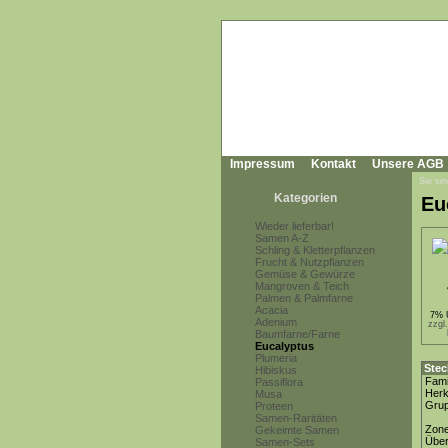
Impressum
Kontakt
Unsere AGB
Sie sin
Kategorien
Eu
Wieder lieferbar!
Samen A-Z
Schling & Kletterpflanzen
Frucht & Nutzpflanzen
Gemüse & Gewürze
Mangroven & Teich
Palmen & Palmfarne
Acacia
7% 
Adenium
zzgl
Baumfarne/Farne
Eucalyptus
Plumeria
Stec
Hibiskus
Fami
Passiflora
Herk
Musa
Gru
Proteen
Samen-Raritäten
Zon
Gekeimte Samen
Über
Samen-Sets