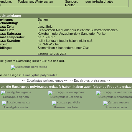
wendung:
Topfgarten, Wintergarten
Standort:
sonnig-halbschattig
g:
Rarität:
uchtanleitung
mehrung:
Samen
behandlung:
0
aat Zeit:
ganzjährig
aat Tiefe:
Lichtkeimer! Nicht oder nur leicht mit Substrat bedecken
aat Substrat:
Kokohum oder Anzuchterde + Sand oder Perlite
saat Temperatur:
ca. 15-18°C
aat Standort:
hell + konstant feucht halten, nicht naß
zeit:
ca. 3-6 Wochen
dlinge:
Spinnmilben > besonders unter Glas
Sonntag, 10. Juni 2012
ine größere Darstellung klicken Sie auf das Bild.
be eine Frage zu
Eucalyptus polybractea
««
Eucalyptus polyanthemos
««
»»
Eucalyptus preissiana
»»
en, die
Eucalyptus polybractea
gekauft haben, haben auch folgende Produkte gekauf
Eucalyptus signata
Eucalyptus leucophloia
Eucalyptus luehmannia
Eucalyptus stricta
Kunzea parvifolia
Kunzea recurva