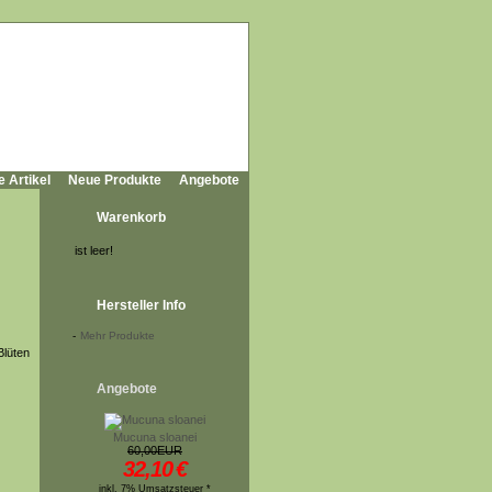
e Artikel
Neue Produkte
Angebote
Warenkorb
ist leer!
Hersteller Info
-
Mehr Produkte
Blüten
Angebote
Mucuna sloanei
60,00EUR
32,10
€
inkl. 7% Umsatzsteuer *