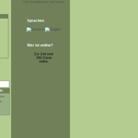
zzgl.Versandkosten, hier klicken
Sprachen
Wer ist online?
Zur Zeit sind
286 Gäste
online.
t:
na