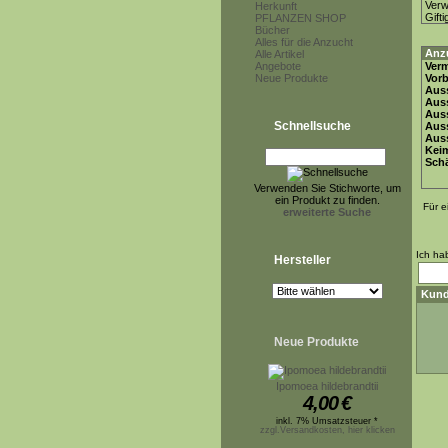
Ver
Herkunft
Gifti
PFLANZEN SHOP
Bücher
Alles für die Anzucht
Anz
Alle Artikel
Angebote
Ver
Neue Produkte
Vor
Auss
Auss
Auss
Schnellsuche
Aus
Auss
Keim
Schä
Verwenden Sie Stichworte, um
ein Produkt zu finden.
Für e
erweiterte Suche
Ich ha
Hersteller
Kund
Neue Produkte
Ipomoea hildebrandtii
4,00
€
inkl. 7% Umsatzsteuer *
zzgl.Versandkosten, hier klicken