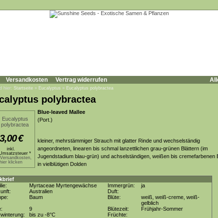
Versandkosten
Vertrag widerrufen
All
d hier:
Startseite
»
Eucalyptus
»
Eucalyptus polybractea
calyptus polybractea
Blue-leaved Mallee
(Port.)
3,00
€
kleiner, mehrstämmiger Strauch mit glatter Rinde und wechselständig
angeordneten, linearen bis schmal lanzettlichen grau-grünen Blättern (im
inkl.
Umsatzsteuer *
Jugendstadium blau-grün) und achselständigen, weißen bis cremefarbenen 
.Versandkosten,
hier klicken
in vielblütigen Dolden
kbrief
lie:
Myrtaceae Myrtengewächse
Immergrün:
ja
unft:
Australien
Duft:
ppe:
Baum
Blüte:
weiß, weiß-creme, weiß-
gelblich
e:
9
Blütezeit:
Frühjahr-Sommer
winterung:
bis zu -8°C
Früchte: