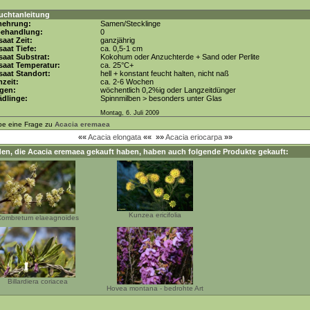
uchtanleitung
mehrung:
Samen/Stecklinge
behandlung:
0
aat Zeit:
ganzjährig
aat Tiefe:
ca. 0,5-1 cm
aat Substrat:
Kokohum oder Anzuchterde + Sand oder Perlite
saat Temperatur:
ca. 25°C+
aat Standort:
hell + konstant feucht halten, nicht naß
zeit:
ca. 2-6 Wochen
gen:
wöchentlich 0,2%ig oder Langzeitdünger
dlinge:
Spinnmilben > besonders unter Glas
Montag, 6. Juli 2009
be eine Frage zu
Acacia eremaea
««
Acacia elongata
««
»»
Acacia eriocarpa
»»
en, die
Acacia eremaea
gekauft haben, haben auch folgende Produkte gekauft:
Kunzea ericifolia
ombretum elaeagnoides
Billardiera coriacea
Hovea montana - bedrohte Art