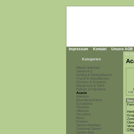
Impressum
Kontakt
Unsere AGB
Sie sin
Kategorien
Ac
Wieder lieferbar!
Samen A-Z
Schling & Kletterpflanzen
Frucht & Nutzpflanzen
Gemüse & Gewürze
Mangroven & Teich
Palmen & Palmfarne
zzgl
Acacia
Adenium
Baumfarne/Farne
Stec
Eucalyptus
Fami
Plumeria
Hibiskus
Herk
Passiflora
Gru
Musa
Zon
Proteen
Über
Samen-Raritäten
Ver
Gekeimte Samen
Gifti
Samen-Sets