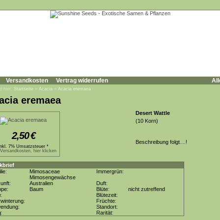
Versandkosten
Vertrag widerrufen
All
d hier:
Startseite
»
Acacia
»
Acacia eremaea
acia eremaea
Desert Wattle
(10 Korn)
2,50
€
Beschreibung folgt....!
inkl. 7% Umsatzsteuer *
.Versandkosten, hier klicken
kbrief
lie:
Mimosaceae
Immergrün:
Mimosengewächse
unft:
Australien
Duft:
ppe:
Baum
Blüte:
nicht zutreffend
e:
Blütezeit:
winterung:
Früchte:
wendung:
Standort:
g:
Rarität: