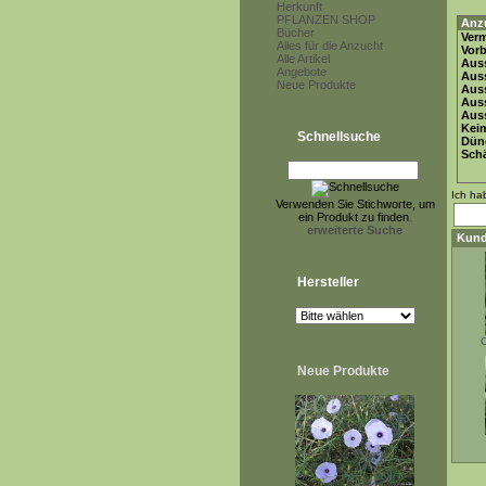
Herkunft
PFLANZEN SHOP
Anz
Bücher
Ver
Alles für die Anzucht
Vor
Alle Artikel
Auss
Angebote
Auss
Neue Produkte
Auss
Aus
Auss
Keim
Schnellsuche
Dün
Schä
Ich ha
Verwenden Sie Stichworte, um
ein Produkt zu finden.
erweiterte Suche
Kund
Hersteller
C
Neue Produkte