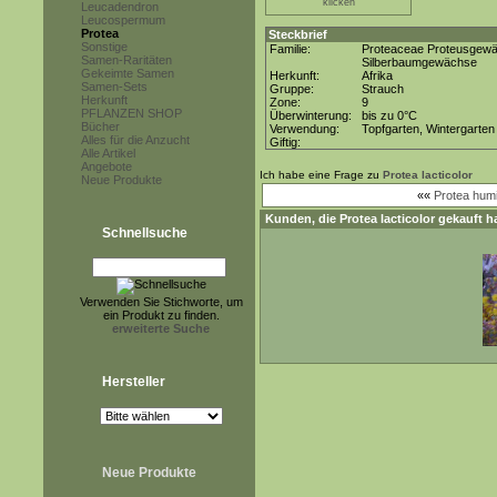
klicken
Leucadendron
Leucospermum
Protea
Steckbrief
Sonstige
Familie:
Proteaceae Proteusgew
Samen-Raritäten
Silberbaumgewächse
Gekeimte Samen
Herkunft:
Afrika
Samen-Sets
Gruppe:
Strauch
Herkunft
Zone:
9
PFLANZEN SHOP
Überwinterung:
bis zu 0°C
Bücher
Verwendung:
Topfgarten, Wintergarten
Alles für die Anzucht
Giftig:
Alle Artikel
Angebote
Ich habe eine Frage zu
Protea lacticolor
Neue Produkte
««
Protea humi
Kunden, die
Protea lacticolor
gekauft h
Schnellsuche
Verwenden Sie Stichworte, um
ein Produkt zu finden.
erweiterte Suche
Hersteller
Neue Produkte