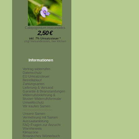
Calopogonium mucunoides
2,50
€
inkl. 7% Umsatzsteuer *
zzgl.Versandkosten, hier klicken
Informationen
Vertrag widerrufen
Datenschutz
EU Umsatzsteuer
Bestellablauf
Zahlungsarten
Lieferung & Versand
Garantie & Beanstandungen
Widerrufsbelehrung &
Muster-Widerrufsformular
Umweltschutz
Wir kaufen Samen
------------------------
Unsere Samen
Vermehrung mit Samen
Aussaatanleitung
FAQ-Fragen zur Anzucht
Warnhinweis
Klimazone
Botanisches Wörterbuch