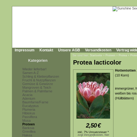
Impressum
Kontakt
Unsere AGB
Versandkosten
Vertrag wid
Sie sind hier:
Startseite
»
Proteen
»
Protea
»
Prote
Kategorien
Protea lacticolor
Wieder lieferbar!
Hottentotten
Samen A-Z
(10 Korn)
Schling & Kletterpflanzen
Frucht & Nutzpflanzen
Gemüse & Gewürze
Mangroven & Teich
immergrüner, h
Palmen & Palmfarne
weißen bis ros
Acacia
(Hüllblättern)
Adenium
Baumfarne/Farne
Eucalyptus
Plumeria
Hibiskus
Passiflora
Musa
2,50
€
Proteen
Banksia
Grevillea
inkl. 7% Umsatzsteuer *
Hakea
zzgl.Versandkosten, hier