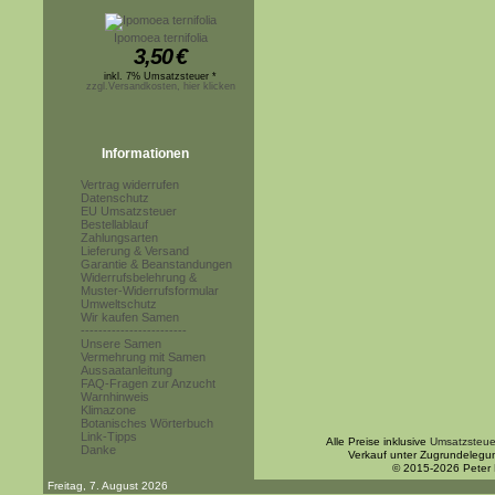
Ipomoea ternifolia
3,50
€
inkl. 7% Umsatzsteuer *
zzgl.Versandkosten, hier klicken
Informationen
Vertrag widerrufen
Datenschutz
EU Umsatzsteuer
Bestellablauf
Zahlungsarten
Lieferung & Versand
Garantie & Beanstandungen
Widerrufsbelehrung &
Muster-Widerrufsformular
Umweltschutz
Wir kaufen Samen
------------------------
Unsere Samen
Vermehrung mit Samen
Aussaatanleitung
FAQ-Fragen zur Anzucht
Warnhinweis
Klimazone
Botanisches Wörterbuch
Link-Tipps
Alle Preise inklusive
Umsatzsteue
Danke
Verkauf unter Zugrundelegu
© 2015-2026 Peter
Freitag, 7. August 2026