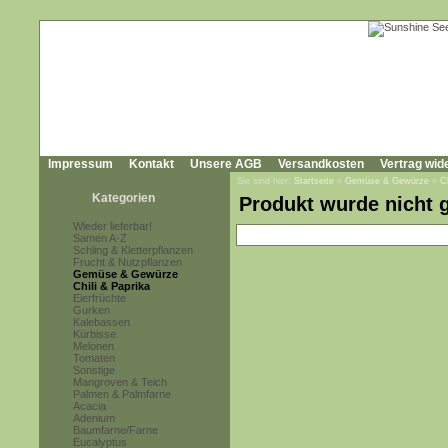
Impressum
Kontakt
Unsere AGB
Versandkosten
Vertrag wid
Sie sind hier:
Startseite
»
Gemüse & Gewürze
»
C
Kategorien
Produkt wurde nicht 
Wieder lieferbar!
Samen A-Z
Schling & Kletterpflanzen
Frucht & Nutzpflanzen
Gemüse & Gewürze
Chili & Paprika
Eierfrüchte
Gurken
Kalebassen
Kürbisse
Melonen
Tomaten
Sonstige
Mangroven & Teich
Palmen & Palmfarne
Acacia
Adenium
Baumfarne/Farne
Eucalyptus