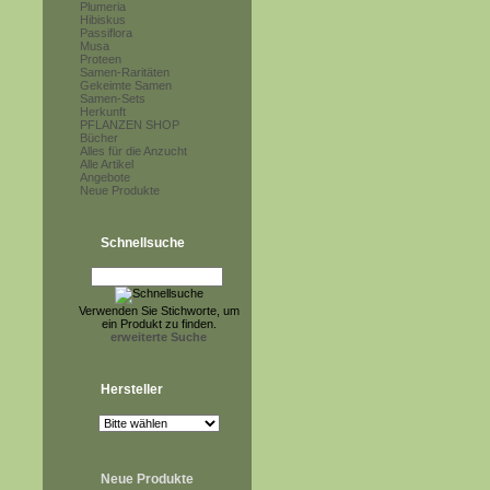
Plumeria
Hibiskus
Passiflora
Musa
Proteen
Samen-Raritäten
Gekeimte Samen
Samen-Sets
Herkunft
PFLANZEN SHOP
Bücher
Alles für die Anzucht
Alle Artikel
Angebote
Neue Produkte
Schnellsuche
Verwenden Sie Stichworte, um
ein Produkt zu finden.
erweiterte Suche
Hersteller
Neue Produkte