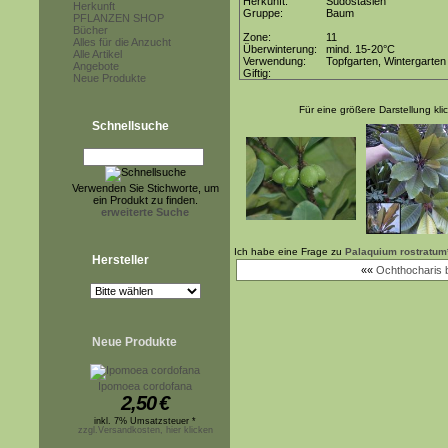
Herkunft:
Südostasien
Herkunft
Gruppe:
Baum
PFLANZEN SHOP
Bücher
Zone:
11
Alles für die Anzucht
Überwinterung:
mind. 15-20°C
Alle Artikel
Verwendung:
Topfgarten, Wintergarten
Angebote
Giftig:
Neue Produkte
Für eine größere Darstellung kli
Schnellsuche
Verwenden Sie Stichworte, um
ein Produkt zu finden.
erweiterte Suche
Ich habe eine Frage zu
Palaquium rostratum
Hersteller
««
Ochthocharis 
Neue Produkte
Ipomoea cordofana
2,50
€
inkl. 7% Umsatzsteuer *
zzgl.Versandkosten, hier klicken