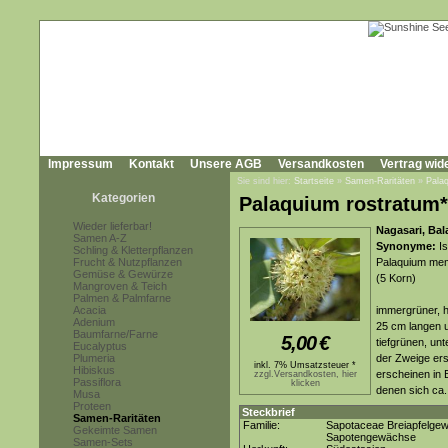
Impressum
Kontakt
Unsere AGB
Versandkosten
Vertrag wid
Sie sind hier:
Startseite
»
Samen-Raritäten
»
Pala
Kategorien
Palaquium rostratum*
Wieder lieferbar!
Nagasari, Ba
Samen A-Z
Synonyme:
Is
Schling & Kletterpflanzen
Frucht & Nutzpflanzen
Palaquium mem
Gemüse & Gewürze
(5 Korn)
Mangroven & Teich
Palmen & Palmfarne
Acacia
immergrüner, h
Adenium
25 cm langen un
Baumfarne/Farne
5,00
€
tiefgrünen, un
Eucalyptus
Plumeria
der Zweige ers
inkl. 7% Umsatzsteuer *
Hibiskus
erscheinen in 
zzgl.Versandkosten, hier
Passiflora
klicken
denen sich ca.
Musa
Proteen
Steckbrief
Samen-Raritäten
Familie:
Sapotaceae Breiapfelge
Gekeimte Samen
Sapotengewächse
Samen-Sets