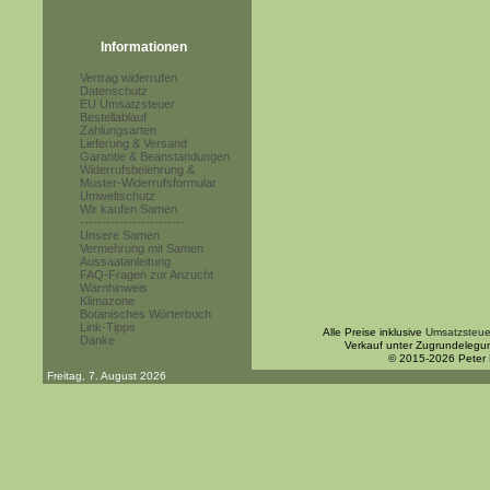
Informationen
Vertrag widerrufen
Datenschutz
EU Umsatzsteuer
Bestellablauf
Zahlungsarten
Lieferung & Versand
Garantie & Beanstandungen
Widerrufsbelehrung &
Muster-Widerrufsformular
Umweltschutz
Wir kaufen Samen
------------------------
Unsere Samen
Vermehrung mit Samen
Aussaatanleitung
FAQ-Fragen zur Anzucht
Warnhinweis
Klimazone
Botanisches Wörterbuch
Link-Tipps
Alle Preise inklusive
Umsatzsteue
Danke
Verkauf unter Zugrundelegu
© 2015-2026 Peter
Freitag, 7. August 2026