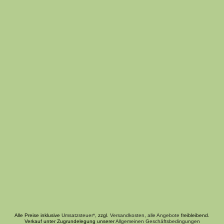
Alle Preise inklusive
Umsatzsteuer*
, zzgl.
Versandkosten
,
alle Angebote
freibleibend.
Verkauf unter Zugrundelegung unserer
Allgemeinen Geschäftsbedingungen