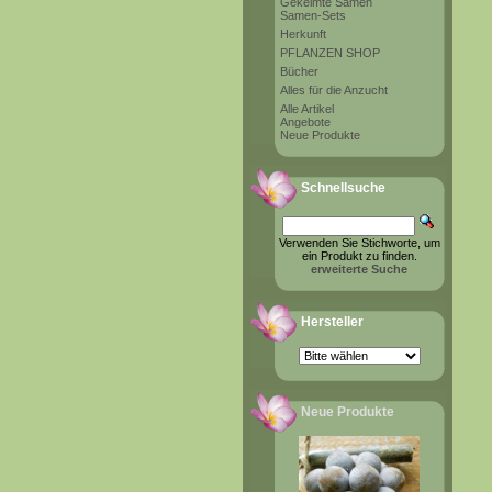
Gekeimte Samen
Samen-Sets
Herkunft
PFLANZEN SHOP
Bücher
Alles für die Anzucht
Alle Artikel
Angebote
Neue Produkte
Schnellsuche
Verwenden Sie Stichworte, um
ein Produkt zu finden.
erweiterte Suche
Hersteller
Neue Produkte