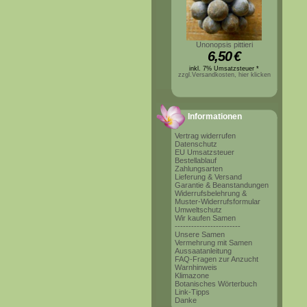
Unonopsis pittieri
6,50
€
inkl. 7% Umsatzsteuer *
zzgl.Versandkosten, hier klicken
Informationen
Vertrag widerrufen
Datenschutz
EU Umsatzsteuer
Bestellablauf
Zahlungsarten
Lieferung & Versand
Garantie & Beanstandungen
Widerrufsbelehrung &
Muster-Widerrufsformular
Umweltschutz
Wir kaufen Samen
------------------------
Unsere Samen
Vermehrung mit Samen
Aussaatanleitung
FAQ-Fragen zur Anzucht
Warnhinweis
Klimazone
Botanisches Wörterbuch
Link-Tipps
Danke