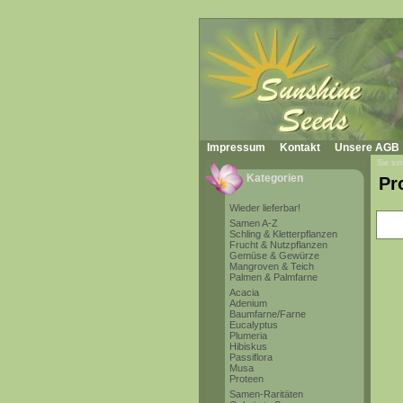
Impressum
Kontakt
Unsere AGB
Sie sin
Kategorien
Pr
Wieder lieferbar!
Samen A-Z
Schling & Kletterpflanzen
Frucht & Nutzpflanzen
Gemüse & Gewürze
Mangroven & Teich
Palmen & Palmfarne
Acacia
Adenium
Baumfarne/Farne
Eucalyptus
Plumeria
Hibiskus
Passiflora
Musa
Proteen
Samen-Raritäten