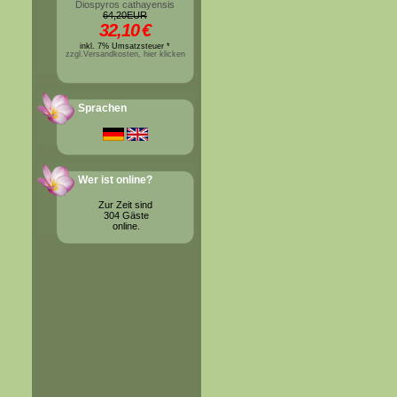
Diospyros cathayensis
64,20EUR
32,10
€
inkl. 7% Umsatzsteuer *
zzgl.Versandkosten, hier klicken
Sprachen
Wer ist online?
Zur Zeit sind
304 Gäste
online.