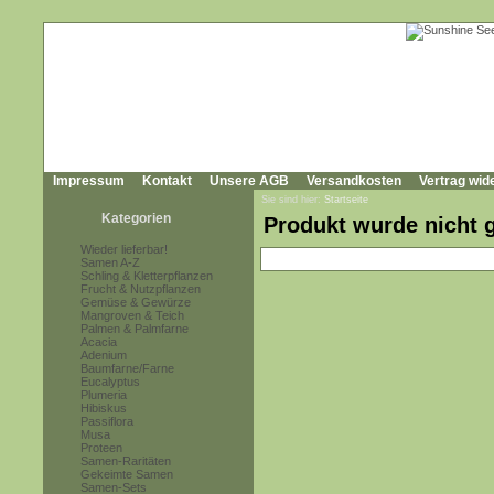
Impressum
Kontakt
Unsere AGB
Versandkosten
Vertrag wid
Sie sind hier:
Startseite
Kategorien
Produkt wurde nicht 
Wieder lieferbar!
Samen A-Z
Schling & Kletterpflanzen
Frucht & Nutzpflanzen
Gemüse & Gewürze
Mangroven & Teich
Palmen & Palmfarne
Acacia
Adenium
Baumfarne/Farne
Eucalyptus
Plumeria
Hibiskus
Passiflora
Musa
Proteen
Samen-Raritäten
Gekeimte Samen
Samen-Sets