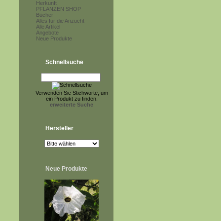
Herkunft
PFLANZEN SHOP
Bücher
Alles für die Anzucht
Alle Artikel
Angebote
Neue Produkte
Schnellsuche
Verwenden Sie Stichworte, um
ein Produkt zu finden.
erweiterte Suche
Hersteller
Neue Produkte