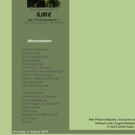
Ipomoea pauciflora
5,00
€
inkl. 7% Umsatzsteuer *
zzgl.Versandkosten, hier klicken
Informationen
Vertrag widerrufen
Datenschutz
EU Umsatzsteuer
Bestellablauf
Zahlungsarten
Lieferung & Versand
Garantie & Beanstandungen
Widerrufsbelehrung &
Muster-Widerrufsformular
Umweltschutz
Wir kaufen Samen
------------------------
Unsere Samen
Vermehrung mit Samen
Aussaatanleitung
FAQ-Fragen zur Anzucht
Warnhinweis
Klimazone
Botanisches Wörterbuch
Link-Tipps
Alle Preise inklusive
Umsatzsteue
Danke
Verkauf unter Zugrundelegu
© 2015-2026 Peter
Sonntag, 9. August 2026