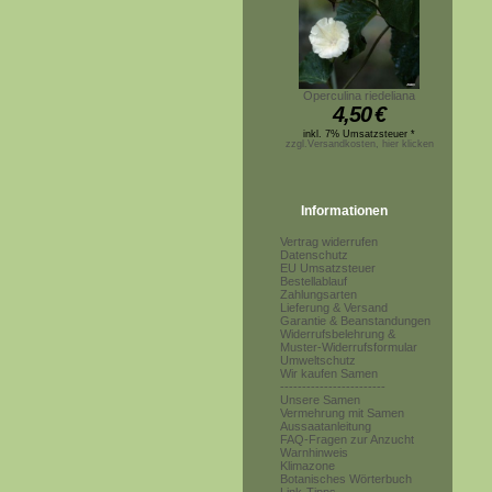
Operculina riedeliana
4,50
€
inkl. 7% Umsatzsteuer *
zzgl.Versandkosten, hier klicken
Informationen
Vertrag widerrufen
Datenschutz
EU Umsatzsteuer
Bestellablauf
Zahlungsarten
Lieferung & Versand
Garantie & Beanstandungen
Widerrufsbelehrung &
Muster-Widerrufsformular
Umweltschutz
Wir kaufen Samen
------------------------
Unsere Samen
Vermehrung mit Samen
Aussaatanleitung
FAQ-Fragen zur Anzucht
Warnhinweis
Klimazone
Botanisches Wörterbuch