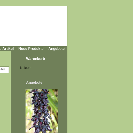
e Artikel
Neue Produkte
Angebote
Warenkorb
ist leer!
Angebote