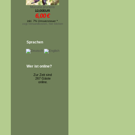
Mucuna pruriens
12,00EUR
6,00
€
inkl. 7% Umsatzsteuer *
zzgl.Versandkosten, hier klicken
Sprachen
Wer ist online?
Zur Zeit sind
267 Gäste
online.