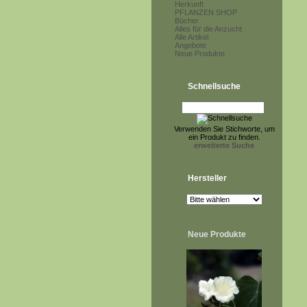
Herkunft
PFLANZEN SHOP
Bücher
Alles für die Anzucht
Alle Artikel
Angebote
Neue Produkte
Schnellsuche
Verwenden Sie Stichworte, um
ein Produkt zu finden.
erweiterte Suche
Hersteller
Neue Produkte