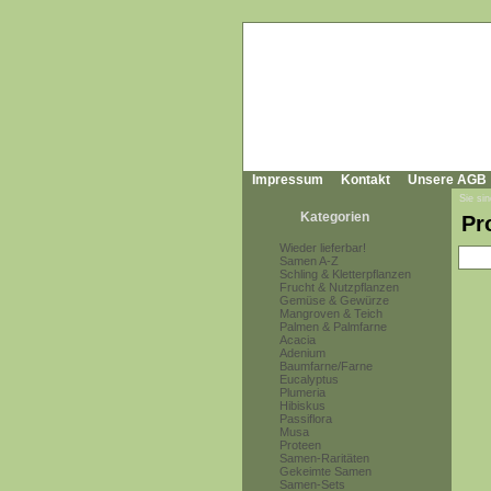
Impressum
Kontakt
Unsere AGB
Sie sin
Kategorien
Pr
Wieder lieferbar!
Samen A-Z
Schling & Kletterpflanzen
Frucht & Nutzpflanzen
Gemüse & Gewürze
Mangroven & Teich
Palmen & Palmfarne
Acacia
Adenium
Baumfarne/Farne
Eucalyptus
Plumeria
Hibiskus
Passiflora
Musa
Proteen
Samen-Raritäten
Gekeimte Samen
Samen-Sets