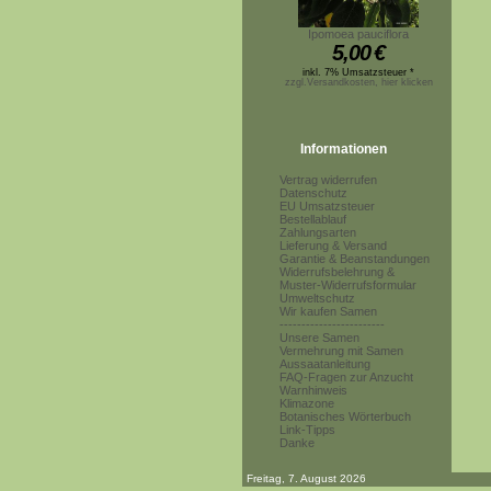
Ipomoea pauciflora
5,00
€
inkl. 7% Umsatzsteuer *
zzgl.Versandkosten, hier klicken
Informationen
Vertrag widerrufen
Datenschutz
EU Umsatzsteuer
Bestellablauf
Zahlungsarten
Lieferung & Versand
Garantie & Beanstandungen
Widerrufsbelehrung &
Muster-Widerrufsformular
Umweltschutz
Wir kaufen Samen
------------------------
Unsere Samen
Vermehrung mit Samen
Aussaatanleitung
FAQ-Fragen zur Anzucht
Warnhinweis
Klimazone
Botanisches Wörterbuch
Link-Tipps
Danke
Freitag, 7. August 2026