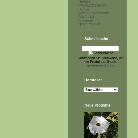
Herkunft
PFLANZEN SHOP
Bücher
Alles für die Anzucht
Alle Artikel
Angebote
Neue Produkte
Schnellsuche
Verwenden Sie Stichworte, um
ein Produkt zu finden.
erweiterte Suche
Hersteller
Neue Produkte