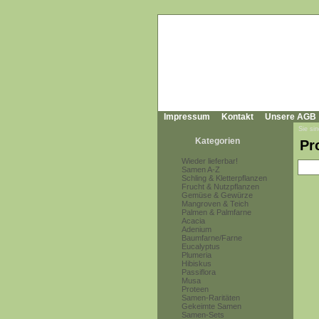
Impressum
Kontakt
Unsere AGB
Sie sin
Kategorien
Pr
Wieder lieferbar!
Samen A-Z
Schling & Kletterpflanzen
Frucht & Nutzpflanzen
Gemüse & Gewürze
Mangroven & Teich
Palmen & Palmfarne
Acacia
Adenium
Baumfarne/Farne
Eucalyptus
Plumeria
Hibiskus
Passiflora
Musa
Proteen
Samen-Raritäten
Gekeimte Samen
Samen-Sets