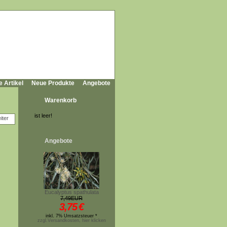
e Artikel
Neue Produkte
Angebote
Warenkorb
ist leer!
Angebote
Eucalyptus spathulata
7,49EUR
3,75
€
inkl. 7% Umsatzsteuer *
zzgl.Versandkosten, hier klicken