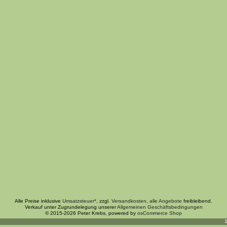
Alle Preise inklusive
Umsatzsteuer*
, zzgl.
Versandkosten
,
alle Angebote
freibleibend.
Verkauf unter Zugrundelegung unserer
Allgemeinen Geschäftsbedingungen
© 2015-2026 Peter Krebs, powered by
osCommerce Shop
1