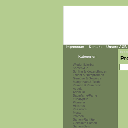
Impressum
Kontakt
Unsere AGB
Sie sin
Kategorien
Pr
Wieder lieferbar!
Samen A-Z
Schling & Kletterpflanzen
Frucht & Nutzpflanzen
Gemüse & Gewürze
Mangroven & Teich
Palmen & Palmfarne
Acacia
Adenium
Baumfarne/Farne
Eucalyptus
Plumeria
Hibiskus
Passiflora
Musa
Proteen
Samen-Raritäten
Gekeimte Samen
Samen-Sets