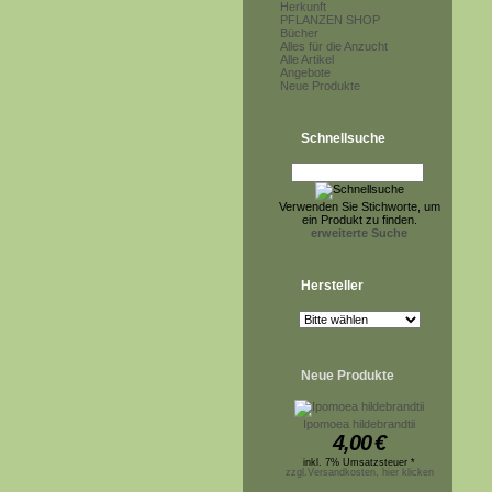
Herkunft
PFLANZEN SHOP
Bücher
Alles für die Anzucht
Alle Artikel
Angebote
Neue Produkte
Schnellsuche
Verwenden Sie Stichworte, um
ein Produkt zu finden.
erweiterte Suche
Hersteller
Neue Produkte
Ipomoea hildebrandtii
4,00
€
inkl. 7% Umsatzsteuer *
zzgl.Versandkosten, hier klicken