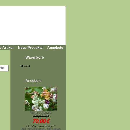
e Artikel
Neue Produkte
Angebote
Warenkorb
ist leer!
Angebote
Vigna caracalla
100,00EUR
70,00
€
inkl. 7% Umsatzsteuer *
zzgl.Versandkosten, hier klicken