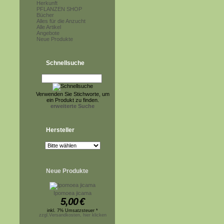
Herkunft
PFLANZEN SHOP
Bücher
Alles für die Anzucht
Alle Artikel
Angebote
Neue Produkte
Schnellsuche
Verwenden Sie Stichworte, um
ein Produkt zu finden.
erweiterte Suche
Hersteller
Neue Produkte
Ipomoea jicama
5,00
€
inkl. 7% Umsatzsteuer *
zzgl.Versandkosten, hier klicken