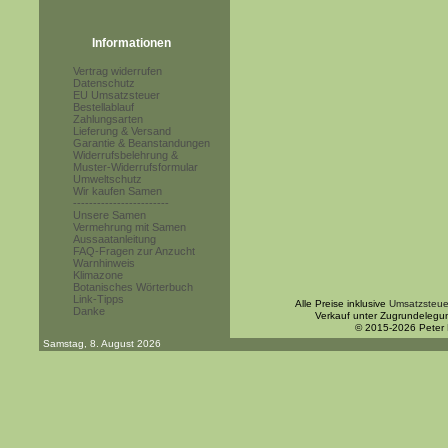
Informationen
Vertrag widerrufen
Datenschutz
EU Umsatzsteuer
Bestellablauf
Zahlungsarten
Lieferung & Versand
Garantie & Beanstandungen
Widerrufsbelehrung &
Muster-Widerrufsformular
Umweltschutz
Wir kaufen Samen
------------------------
Unsere Samen
Vermehrung mit Samen
Aussaatanleitung
FAQ-Fragen zur Anzucht
Warnhinweis
Klimazone
Botanisches Wörterbuch
Link-Tipps
Alle Preise inklusive
Umsatzsteue
Danke
Verkauf unter Zugrundelegu
© 2015-2026 Peter
Samstag, 8. August 2026