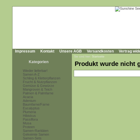
Impressum
Kontakt
Unsere AGB
Versandkosten
Vertrag wid
Sie sind hier:
Startseite
Kategorien
Produkt wurde nicht 
Wieder lieferbar!
Samen A-Z
Schling & Kletterpflanzen
Frucht & Nutzpflanzen
Gemüse & Gewürze
Mangroven & Teich
Palmen & Palmfarne
Acacia
Adenium
Baumfarne/Farne
Eucalyptus
Plumeria
Hibiskus
Passiflora
Musa
Proteen
Samen-Raritäten
Gekeimte Samen
Samen-Sets