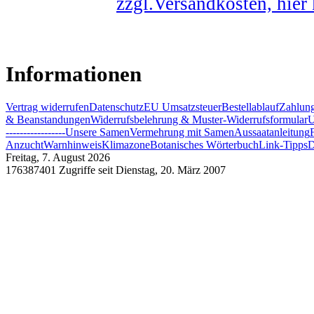
zzgl.Versandkosten, hier
Informationen
Vertrag widerrufen
Datenschutz
EU Umsatzsteuer
Bestellablauf
Zahlung
& Beanstandungen
Widerrufsbelehrung & Muster-Widerrufsformular
U
-----------------
Unsere Samen
Vermehrung mit Samen
Aussaatanleitung
Anzucht
Warnhinweis
Klimazone
Botanisches Wörterbuch
Link-Tipps
D
Freitag, 7. August 2026
176387401 Zugriffe seit Dienstag, 20. März 2007