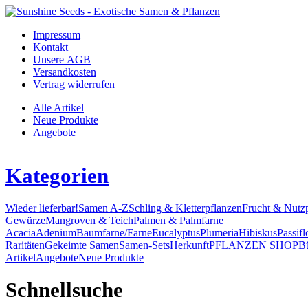
Impressum
Kontakt
Unsere AGB
Versandkosten
Vertrag widerrufen
Alle Artikel
Neue Produkte
Angebote
Kategorien
Wieder lieferbar!
Samen A-Z
Schling & Kletterpflanzen
Frucht & Nutz
Gewürze
Mangroven & Teich
Palmen & Palmfarne
Acacia
Adenium
Baumfarne/Farne
Eucalyptus
Plumeria
Hibiskus
Passifl
Raritäten
Gekeimte Samen
Samen-Sets
Herkunft
PFLANZEN SHOP
B
Artikel
Angebote
Neue Produkte
Schnellsuche