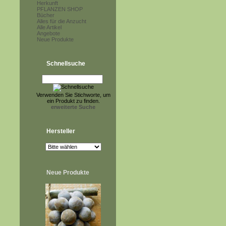
Herkunft
PFLANZEN SHOP
Bücher
Alles für die Anzucht
Alle Artikel
Angebote
Neue Produkte
Schnellsuche
Verwenden Sie Stichworte, um
ein Produkt zu finden.
erweiterte Suche
Hersteller
Neue Produkte