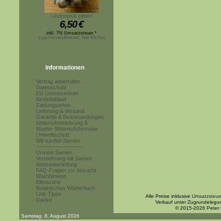
Unonopsis pittieri
6,50
€
inkl. 7% Umsatzsteuer *
zzgl.Versandkosten, hier klicken
Informationen
Vertrag widerrufen
Datenschutz
EU Umsatzsteuer
Bestellablauf
Zahlungsarten
Lieferung & Versand
Garantie & Beanstandungen
Widerrufsbelehrung &
Muster-Widerrufsformular
Umweltschutz
Wir kaufen Samen
------------------------
Unsere Samen
Vermehrung mit Samen
Aussaatanleitung
FAQ-Fragen zur Anzucht
Warnhinweis
Klimazone
Botanisches Wörterbuch
Link-Tipps
Alle Preise inklusive
Umsatzsteue
Danke
Verkauf unter Zugrundelegu
© 2015-2026 Peter
Samstag, 8. August 2026