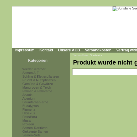
Impressum
Kontakt
Unsere AGB
Versandkosten
Vertrag wid
Sie sind hier:
Startseite
Kategorien
Produkt wurde nicht 
Wieder lieferbar!
Samen A-Z
Schling & Kletterpflanzen
Frucht & Nutzpflanzen
Gemüse & Gewürze
Mangroven & Teich
Palmen & Palmfarne
Acacia
Adenium
Baumfarne/Farne
Eucalyptus
Plumeria
Hibiskus
Passiflora
Musa
Proteen
Samen-Raritäten
Gekeimte Samen
Samen-Sets