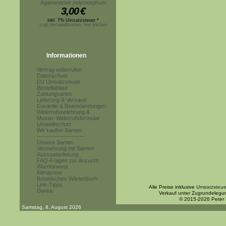
Aganonerion polymorphum
3,00
€
inkl. 7% Umsatzsteuer *
zzgl.Versandkosten, hier klicken
Informationen
Vertrag widerrufen
Datenschutz
EU Umsatzsteuer
Bestellablauf
Zahlungsarten
Lieferung & Versand
Garantie & Beanstandungen
Widerrufsbelehrung &
Muster-Widerrufsformular
Umweltschutz
Wir kaufen Samen
------------------------
Unsere Samen
Vermehrung mit Samen
Aussaatanleitung
FAQ-Fragen zur Anzucht
Warnhinweis
Klimazone
Botanisches Wörterbuch
Link-Tipps
Alle Preise inklusive
Umsatzsteue
Danke
Verkauf unter Zugrundelegu
© 2015-2026 Peter
Samstag, 8. August 2026