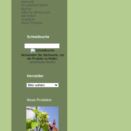
Herkunft
PFLANZEN SHOP
Bücher
Alles für die Anzucht
Alle Artikel
Angebote
Neue Produkte
Schnellsuche
Verwenden Sie Stichworte, um
ein Produkt zu finden.
erweiterte Suche
Hersteller
Neue Produkte