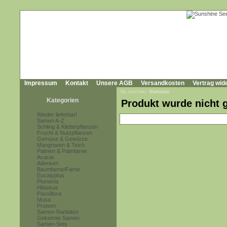
Impressum
Kontakt
Unsere AGB
Versandkosten
Vertrag wid
Sie sind hier:
Startseite
Kategorien
Produkt wurde nicht 
Wieder lieferbar!
Samen A-Z
Schling & Kletterpflanzen
Frucht & Nutzpflanzen
Gemüse & Gewürze
Mangroven & Teich
Palmen & Palmfarne
Acacia
Adenium
Baumfarne/Farne
Eucalyptus
Plumeria
Hibiskus
Passiflora
Musa
Proteen
Samen-Raritäten
Gekeimte Samen
Samen-Sets