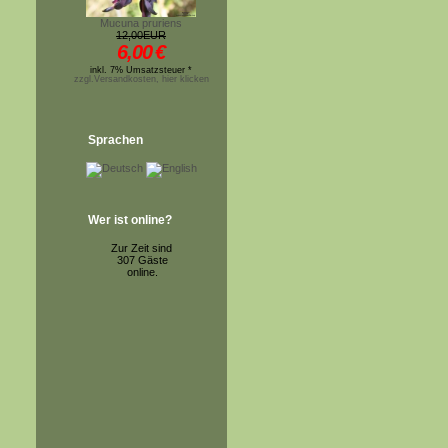
Mucuna pruriens
12,00EUR
6,00
€
inkl. 7% Umsatzsteuer *
zzgl.Versandkosten, hier klicken
Sprachen
Wer ist online?
Zur Zeit sind
307 Gäste
online.