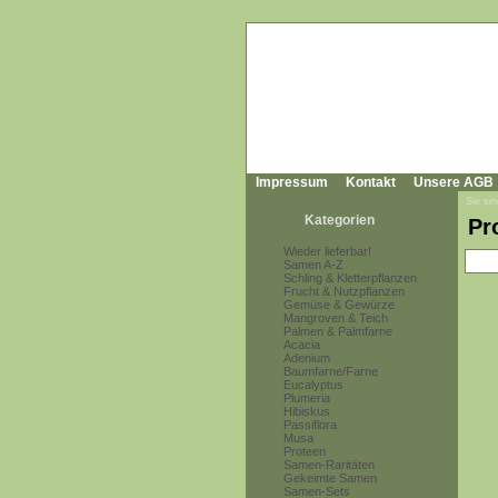
Impressum
Kontakt
Unsere AGB
Sie sin
Kategorien
Pr
Wieder lieferbar!
Samen A-Z
Schling & Kletterpflanzen
Frucht & Nutzpflanzen
Gemüse & Gewürze
Mangroven & Teich
Palmen & Palmfarne
Acacia
Adenium
Baumfarne/Farne
Eucalyptus
Plumeria
Hibiskus
Passiflora
Musa
Proteen
Samen-Raritäten
Gekeimte Samen
Samen-Sets