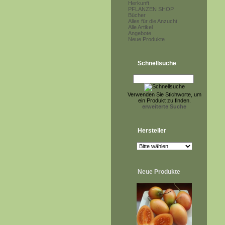
Herkunft
PFLANZEN SHOP
Bücher
Alles für die Anzucht
Alle Artikel
Angebote
Neue Produkte
Schnellsuche
Verwenden Sie Stichworte, um
ein Produkt zu finden.
erweiterte Suche
Hersteller
Neue Produkte