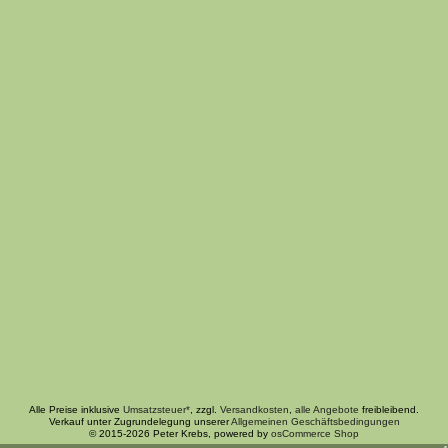
Alle Preise inklusive
Umsatzsteuer*
, zzgl.
Versandkosten
,
alle Angebote
freibleibend.
Verkauf unter Zugrundelegung unserer
Allgemeinen Geschäftsbedingungen
© 2015-2026 Peter Krebs, powered by
osCommerce Shop