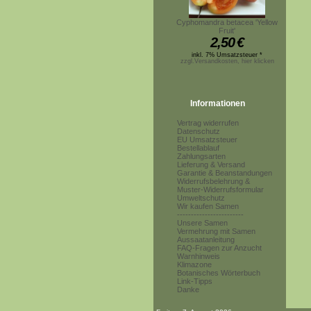
Cyphomandra betacea 'Yellow
Fruit'
2,50
€
inkl. 7% Umsatzsteuer *
zzgl.Versandkosten, hier klicken
Informationen
Vertrag widerrufen
Datenschutz
EU Umsatzsteuer
Bestellablauf
Zahlungsarten
Lieferung & Versand
Garantie & Beanstandungen
Widerrufsbelehrung &
Muster-Widerrufsformular
Umweltschutz
Wir kaufen Samen
------------------------
Unsere Samen
Vermehrung mit Samen
Aussaatanleitung
FAQ-Fragen zur Anzucht
Warnhinweis
Klimazone
Botanisches Wörterbuch
Link-Tipps
Danke