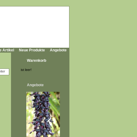
e Artikel
Neue Produkte
Angebote
Warenkorb
ist leer!
Angebote