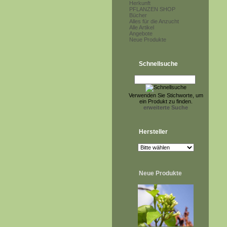
Herkunft
PFLANZEN SHOP
Bücher
Alles für die Anzucht
Alle Artikel
Angebote
Neue Produkte
Schnellsuche
Verwenden Sie Stichworte, um
ein Produkt zu finden.
erweiterte Suche
Hersteller
Neue Produkte