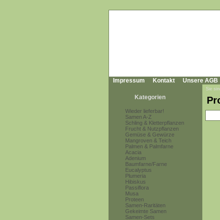
Impressum
Kontakt
Unsere AGB
Sie sin
Kategorien
Pr
Wieder lieferbar!
Samen A-Z
Schling & Kletterpflanzen
Frucht & Nutzpflanzen
Gemüse & Gewürze
Mangroven & Teich
Palmen & Palmfarne
Acacia
Adenium
Baumfarne/Farne
Eucalyptus
Plumeria
Hibiskus
Passiflora
Musa
Proteen
Samen-Raritäten
Gekeimte Samen
Samen-Sets