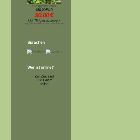
Diospyros lotus
180,00EUR
90,00
€
inkl. 7% Umsatzsteuer *
zzgl.Versandkosten, hier klicken
Sprachen
Wer ist online?
Zur Zeit sind
338 Gäste
online.