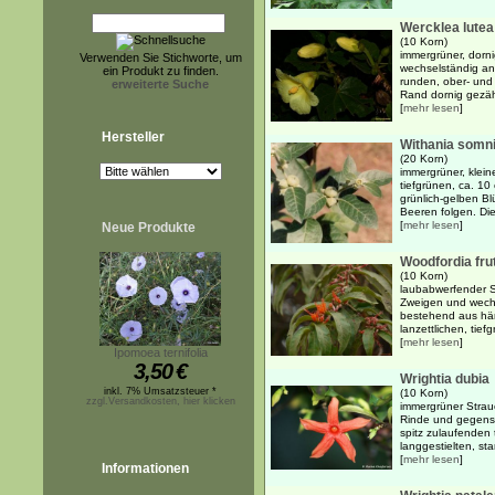
Wercklea lutea
(10 Korn)
immergrüner, dorni
Verwenden Sie Stichworte, um
wechselständig an
ein Produkt zu finden.
runden, ober- und 
erweiterte Suche
Rand dornig gezähn
[
mehr lesen
]
Hersteller
Withania somni
(20 Korn)
immergrüner, klein
tiefgrünen, ca. 10
grünlich-gelben Bl
Beeren folgen. Die
[
mehr lesen
]
Neue Produkte
Woodfordia fru
(10 Korn)
laubabwerfender 
Zweigen und wechs
bestehend aus hä
lanzettlichen, tief
[
mehr lesen
]
Ipomoea ternifolia
3,50
€
Wrightia dubia
inkl. 7% Umsatzsteuer *
(10 Korn)
zzgl.Versandkosten, hier klicken
immergrüner Strauc
Rinde und gegenst
spitz zulaufenden 
langgestielten, st
[
mehr lesen
]
Informationen