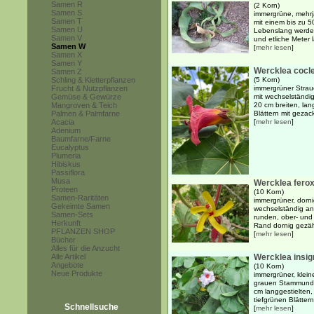
Samen R
(2 Korn)
Samen S
immergrüne, mehrj
Samen T
mit einem bis zu 
Samen U
Lebenslang werden
Samen V
und etliche Meter l
Samen W
[
mehr lesen
]
Samen X
Samen Y
Wercklea cocl
Samen Z
Schling & Kletterpflanzen
(5 Korn)
Frucht & Nutzpflanzen
immergrüner Strau
Gemüse & Gewürze
mit wechselständi
Mangroven & Teich
20 cm breiten, lan
Palmen & Palmfarne
Blättern mit gezack
Acacia
[
mehr lesen
]
Adenium
Baumfarne/Farne
Eucalyptus
Plumeria
Hibiskus
Passiflora
Musa
Wercklea fero
Proteen
(10 Korn)
Samen-Raritäten
immergrüner, dorni
Gekeimte Samen
wechselständig an
Samen-Sets
runden, ober- und 
Herkunft
Rand dornig gezähn
PFLANZEN SHOP
[
mehr lesen
]
Bücher
Alles für die Anzucht
Alle Artikel
Wercklea insig
Angebote
(10 Korn)
Neue Produkte
immergrüner, klein
grauen Stammund 
cm langgestielten,
tiefgrünen Blättern
Schnellsuche
[
mehr lesen
]