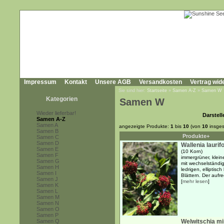
Impressum
Kontakt
Unsere AGB
Versandkosten
Vertrag wid
Sie sind hier:
Startseite
»
Samen A-Z
»
Samen W
Kategorien
Samen W
Wieder lieferbar!
Darstell
Samen A-Z
Samen A
angezeigte Produkte:
1
bis
10
(von
10
insges
Samen B
Produkte+
Samen C
Samen D
Wallenia laurifo
Samen E
(10 Korn)
Samen F
immergrüner, klei
Samen G
mit wechselständi
Samen H
ledrigen, elliptisch
Samen I
Blättern. Der aufre
Samen J
[
mehr lesen
]
Samen K
Samen L
Samen M
Samen N
Samen O
Samen P
Samen Q
Welwitschia mir