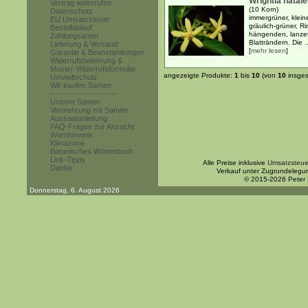
Wrightia natal
Vertrag widerrufen
(10 Korn)
Datenschutz
immergrüner, klein
EU Umsatzsteuer
gräulich-grüner, 
Bestellablauf
hängenden, lanzett
Zahlungsarten
Blatträndern. Die ..
Lieferung & Versand
[
mehr lesen
]
Garantie & Beanstandungen
Widerrufsbelehrung &
Muster-Widerrufsformular
angezeigte Produkte:
1
bis
10
(von
10
insges
Umweltschutz
Wir kaufen Samen
------------------------
Unsere Samen
Vermehrung mit Samen
Aussaatanleitung
FAQ-Fragen zur Anzucht
Warnhinweis
Klimazone
Botanisches Wörterbuch
Link-Tipps
Alle Preise inklusive
Umsatzsteue
Danke
Verkauf unter Zugrundelegu
© 2015-2026 Peter
Donnerstag, 6. August 2026