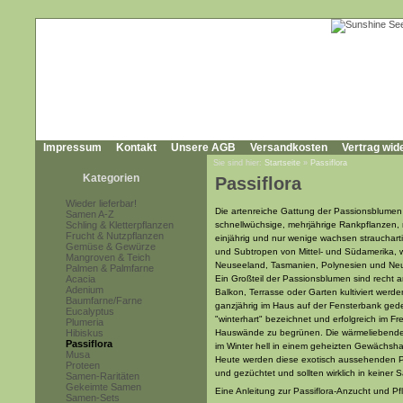
Impressum
Kontakt
Unsere AGB
Versandkosten
Vertrag wid
Sie sind hier:
Startseite
»
Passiflora
Kategorien
Passiflora
Wieder lieferbar!
Die artenreiche Gattung der Passionsblumen 
Samen A-Z
Schling & Kletterpflanzen
schnellwüchsige, mehrjährige Rankpflanzen, n
Frucht & Nutzpflanzen
einjährig und nur wenige wachsen strauchar
Gemüse & Gewürze
und Subtropen von Mittel- und Südamerika, w
Mangroven & Teich
Neuseeland, Tasmanien, Polynesien und Ne
Palmen & Palmfarne
Acacia
Ein Großteil der Passionsblumen sind recht
Adenium
Balkon, Terrasse oder Garten kultiviert werde
Baumfarne/Farne
ganzjährig im Haus auf der Fensterbank gede
Eucalyptus
"winterhart" bezeichnet und erfolgreich im 
Plumeria
Hibiskus
Hauswände zu begrünen. Die wärmeliebenden 
Passiflora
im Winter hell in einem geheizten Gewächsha
Musa
Heute werden diese exotisch aussehenden Pf
Proteen
und gezüchtet und sollten wirklich in keiner
Samen-Raritäten
Gekeimte Samen
Eine Anleitung zur Passiflora-Anzucht und Pf
Samen-Sets