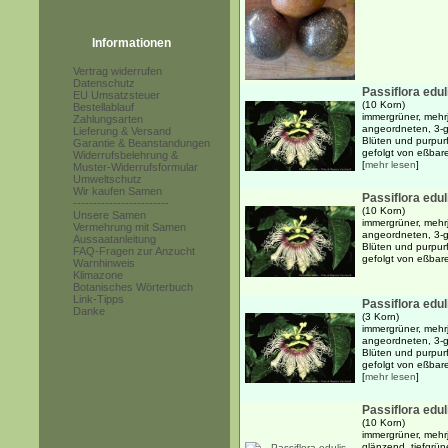
Informationen
Vertrag widerrufen
Datenschutz
Passiflora edul
EU Umsatzsteuer
(10 Korn)
Bestellablauf
immergrüner, mehr
Zahlungsarten
angeordneten, 3-g
Lieferung & Versand
Blüten und purpur
Garantie & Beanstandungen
gefolgt von eßbare
Widerrufsbelehrung &
[
mehr lesen
]
Muster-Widerrufsformular
Umweltschutz
Wir kaufen Samen
Passiflora edul
------------------------
(10 Korn)
Unsere Samen
immergrüner, mehr
Vermehrung mit Samen
angeordneten, 3-g
Aussaatanleitung
Blüten und purpur
FAQ-Fragen zur Anzucht
gefolgt von eßbar
Warnhinweis
Klimazone
Botanisches Wörterbuch
Link-Tipps
Passiflora edul
Danke
(3 Korn)
immergrüner, mehr
angeordneten, 3-g
Blüten und purpur
gefolgt von eßbare
[
mehr lesen
]
Passiflora edu
(10 Korn)
immergrüner, mehrj
glänzend, tiefgrün