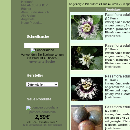
Herkunft
angezeigte Produkte:
21
bis
40
(von
79
insg
PFLANZEN SHOP
Bücher
Produkte+
Alles für die Anzucht
Passiflora edul
Alle Artikel
(10 Korn)
Angebote
immergrüner, mehr
Neue Produkte
angeordneten, 3-g
breiten, glänzend 
Blatträndern und w
[
mehr lesen
]
Schnellsuche
Passiflora eduli
(10 Korn)
immergrüner, mehr
Verwenden Sie Stichworte, um
angeordneten, 3-g
ein Produkt zu finden.
breiten, glänzend 
erweiterte Suche
Blatträndern und s
[
mehr lesen
]
Hersteller
Passiflora edul
(10 Korn)
immergrüner, mehr
angeordneten, 3-g
Blüten und purpur
gefolgt von eßbaren
[
mehr lesen
]
Neue Produkte
Passiflora edul
(10 Korn)
Ipomoea cordofana
immergrüner, mehrj
2,50
€
cm langen und 25 
mit gesägten Blatt
inkl. 7% Umsatzsteuer *
reihigem, weißen, a
zzgl.Versandkosten, hier klicken
[
mehr lesen
]