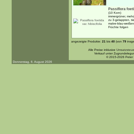
Passiflora foeti
(10 Korn)
immergrüner, mehr
zu 3-gelappten, ti
malve-blau-weißen
Früchte folgen
angezeigte Produkte:
21
bis
40
(von
79
insg
Alle Preise inklusive
Umsatzsteue
Verkauf unter Zugrundelegu
© 2015-2026 Peter
Donnerstag, 6. August 2026