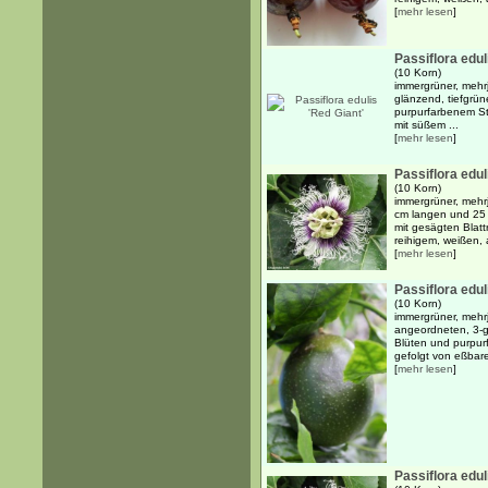
[
mehr lesen
]
Passiflora edul
(10 Korn)
immergrüner, mehrj
glänzend, tiefgrün
purpurfarbenem St
mit süßem ...
[
mehr lesen
]
Passiflora edul
(10 Korn)
immergrüner, mehrj
cm langen und 25 
mit gesägten Blatt
reihigem, weißen, a
[
mehr lesen
]
Passiflora edul
(10 Korn)
immergrüner, mehr
angeordneten, 3-g
Blüten und purpur
gefolgt von eßbare
[
mehr lesen
]
Passiflora edul