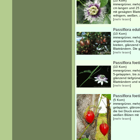
(10 Korn)
immergrüner, mehrj
cm langen und 25 
mit gesägten Blatt
reihigem, weißen, a
[
mehr lesen
]
Passiflora eduli
(10 Korn)
immergrüner, mehr
angeordneten, 3-g
breiten, glänzend 
Blatträndern. Die 
[
mehr lesen
]
Passiflora foet
(10 Korn)
immergrüner, mehrj
5-gelappten, bis 
glänzend tiefgrüne
Blatträndern und we
[
mehr lesen
]
Passiflora foet
(5 Korn)
immergrüner, mehrj
gelappten, glänzen
die bei Druck eine
weißen Blüten mit .
[
mehr lesen
]