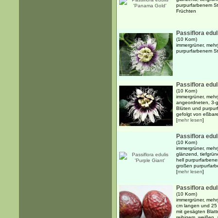
purpurfarbenem St
Früchten
Passiflora edu
(10 Korn)
immergrüner, mehr
purpurfarbenem St
Passiflora edul
(10 Korn)
immergrüner, mehr
angeordneten, 3-g
Blüten und purpur
gefolgt von eßbaren
[
mehr lesen
]
Passiflora edul
(10 Korn)
immergrüner, mehrj
glänzend, tiefgrü
hell purpurfarben
großen purpurfarb
[
mehr lesen
]
Passiflora edu
(10 Korn)
immergrüner, mehrj
cm langen und 25 
mit gesägten Blatt
reihigem, weißen, a