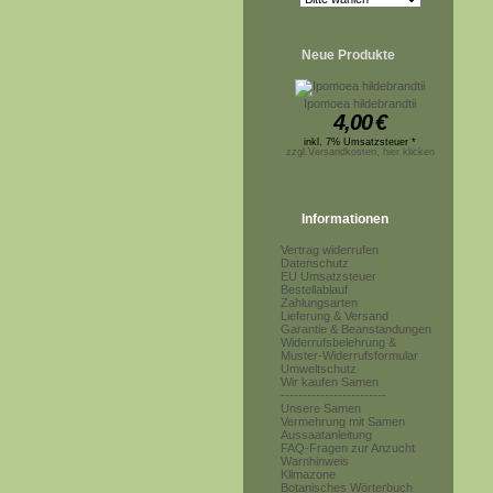
Neue Produkte
Ipomoea hildebrandtii
4,00
€
inkl. 7% Umsatzsteuer *
zzgl.Versandkosten, hier klicken
Informationen
Vertrag widerrufen
Datenschutz
EU Umsatzsteuer
Bestellablauf
Zahlungsarten
Lieferung & Versand
Garantie & Beanstandungen
Widerrufsbelehrung &
Muster-Widerrufsformular
Umweltschutz
Wir kaufen Samen
------------------------
Unsere Samen
Vermehrung mit Samen
Aussaatanleitung
FAQ-Fragen zur Anzucht
Warnhinweis
Klimazone
Botanisches Wörterbuch