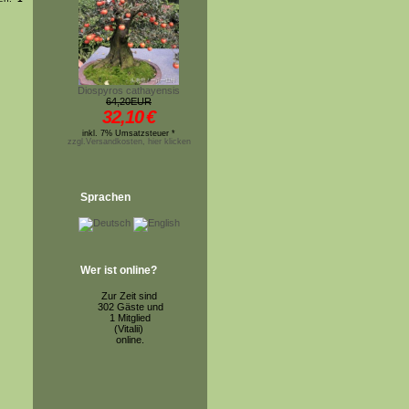
Diospyros cathayensis
64,20EUR
32,10
€
inkl. 7% Umsatzsteuer *
zzgl.Versandkosten, hier klicken
Sprachen
Wer ist online?
Zur Zeit sind
302 Gäste und
1 Mitglied
(Vitalii)
online.