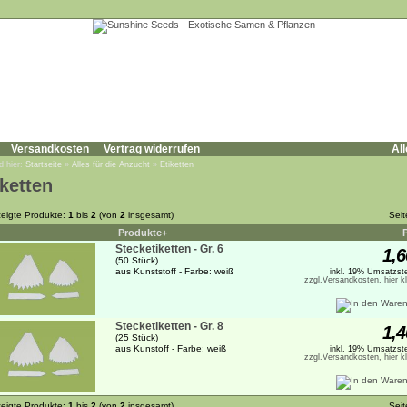
Versandkosten
Vertrag widerrufen
All
d hier:
Startseite
»
Alles für die Anzucht
»
Etiketten
iketten
eigte Produkte:
1
bis
2
(von
2
insgesamt)
Sei
Produkte+
Stecketiketten - Gr. 6
1,6
(50 Stück)
aus Kunststoff - Farbe: weiß
inkl. 19% Umsatzste
zzgl.Versandkosten, hier k
Stecketiketten - Gr. 8
1,4
(25 Stück)
aus Kunstoff - Farbe: weiß
inkl. 19% Umsatzste
zzgl.Versandkosten, hier k
eigte Produkte:
1
bis
2
(von
2
insgesamt)
Sei