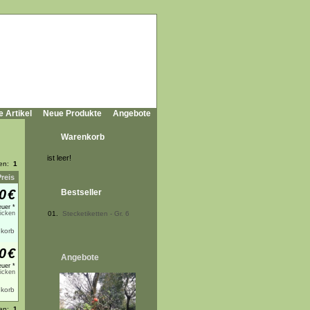
e Artikel
Neue Produkte
Angebote
Warenkorb
ist leer!
ten:
1
Preis
0
€
Bestseller
uer *
licken
01.
Stecketiketten - Gr. 6
0
€
Angebote
uer *
licken
ten:
1