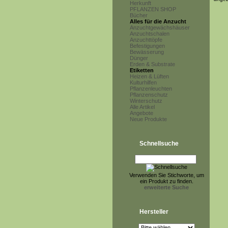
Herkunft
PFLANZEN SHOP
Bücher
Alles für die Anzucht
Anzuchtgewächshäuser
Anzuchtschalen
Anzuchttöpfe
Befestigungen
Bewässerung
Dünger
Erden & Substrate
Etiketten
Heizen & Lüften
Kulturhilfen
Pflanzenleuchten
Pflanzenschutz
Winterschutz
Alle Artikel
Angebote
Neue Produkte
Schnellsuche
Verwenden Sie Stichworte, um
ein Produkt zu finden.
erweiterte Suche
Hersteller