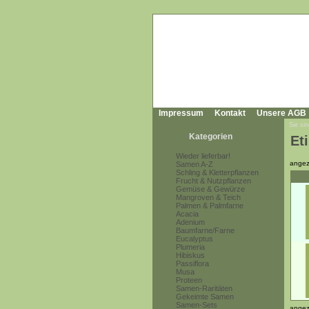
Impressum
Kontakt
Unsere AGB
Sie sin
Kategorien
Et
Wieder lieferbar!
angez
Samen A-Z
Schling & Kletterpflanzen
Frucht & Nutzpflanzen
Gemüse & Gewürze
Mangroven & Teich
Palmen & Palmfarne
Acacia
Adenium
Baumfarne/Farne
Eucalyptus
Plumeria
Hibiskus
Passiflora
Musa
Proteen
Samen-Raritäten
Gekeimte Samen
Samen-Sets
angez