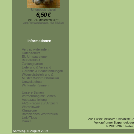
Unonopsis pittieri
6,50
€
inkl. 7% Umsatzsteuer *
zzgl.Versandkosten, hier klicken
Informationen
Vertrag widerrufen
Datenschutz
EU Umsatzsteuer
Bestellablauf
Zahlungsarten
Lieferung & Versand
Garantie & Beanstandungen
Widerrufsbelehrung &
Muster-Widerrufsformular
Umweltschutz
Wir kaufen Samen
------------------------
Unsere Samen
Vermehrung mit Samen
Aussaatanleitung
FAQ-Fragen zur Anzucht
Warnhinweis
Klimazone
Botanisches Wörterbuch
Link-Tipps
Alle Preise inklusive
Umsatzsteue
Danke
Verkauf unter Zugrundelegu
© 2015-2026 Peter
Samstag, 8. August 2026