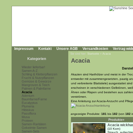
Impressum
Kontakt
Unsere AGB
Versandkosten
Vertrag wid
Sie sind hier:
Startseite
»
Acacia
Kategorien
Acacia
Wieder lieferbar!
Darstel
Samen A-Z
Schling & Kletterpflanzen
Akazien sind Harthölzer und meist in der Tr
Frucht & Nutzpflanzen
entweder mit zusammengesetzten, paarig ang
Gemüse & Gewürze
und verbreiterte Blattstiele) ausgestattet si
Mangroven & Teich
erscheinen in verschiedenen Gelbtönen, wei
Palmen & Palmfarne
Acacia
Ähren oder Rispen und bestehen aus zahlenr
Adenium
verströmen.
Baumfarne/Farne
Eine Anleitung zur Acacia-Anzucht und Pfleg
Eucalyptus
Plumeria
Hibiskus
Passiflora
angezeigte Produkte:
181
bis
182
(von
182
i
Musa
Produkte+
Proteen
Samen-Raritäten
Acacia wickha
Gekeimte Samen
(10 Korn)
Samen-Sets
Strauch, aufrecht