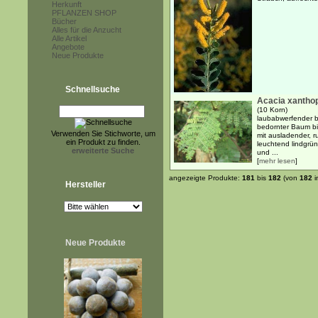
Herkunft
PFLANZEN SHOP
Bücher
Alles für die Anzucht
Alle Artikel
Angebote
Neue Produkte
Schnellsuche
Acacia xantho
(10 Korn)
laubabwerfender b
bedornter Baum bi
Verwenden Sie Stichworte, um
mit ausladender, r
ein Produkt zu finden.
leuchtend lindgrün
erweiterte Suche
und ...
[
mehr lesen
]
angezeigte Produkte:
181
bis
182
(von
182
i
Hersteller
Neue Produkte